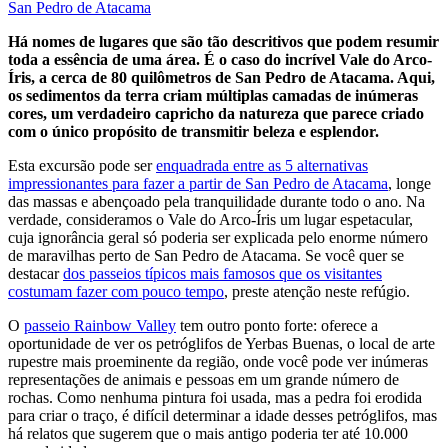
San Pedro de Atacama
Há nomes de lugares que são tão descritivos que podem resumir
toda a essência de uma área. É o caso do incrível Vale do Arco-
Íris, a cerca de 80 quilômetros de San Pedro de Atacama. Aqui,
os sedimentos da terra criam múltiplas camadas de inúmeras
cores, um verdadeiro capricho da natureza que parece criado
com o único propósito de transmitir beleza e esplendor.
Esta excursão pode ser
enquadrada entre as 5 alternativas
impressionantes para fazer a partir de San Pedro de Atacama
, longe
das massas e abençoado pela tranquilidade durante todo o ano. Na
verdade, consideramos o Vale do Arco-Íris um lugar espetacular,
cuja ignorância geral só poderia ser explicada pelo enorme número
de maravilhas perto de San Pedro de Atacama. Se você quer se
destacar
dos passeios típicos mais famosos que os visitantes
costumam fazer com pouco tempo
, preste atenção neste refúgio.
O
passeio Rainbow Valley
tem outro ponto forte: oferece a
oportunidade de ver os petróglifos de Yerbas Buenas, o local de arte
rupestre mais proeminente da região, onde você pode ver inúmeras
representações de animais e pessoas em um grande número de
rochas. Como nenhuma pintura foi usada, mas a pedra foi erodida
para criar o traço, é difícil determinar a idade desses petróglifos, mas
há relatos que sugerem que o mais antigo poderia ter até 10.000