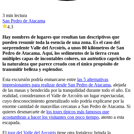
3 min lectura
San Pedro de Atacama
4.3
Hay nombres de lugares que resultan tan descriptivos que
pueden resumir toda la esencia de una zona. Es el caso del
sorprendente Valle del Arcoíris, a unos 80 kilómetros de San
Pedro de Atacama. Aquí, los sedimentos de la tierra crean
múltiples capas de incontables colores, un auténtico capricho de
la naturaleza que parece creado con el único propósito de
transmitir belleza y esplendor.
Esta excursión podría enmarcarse entre
las 5 alternativas
impresionantes para realizar desde San Pedro de Atacama
, alejada
de las masas y bendecida por la tranquilidad durante todo el año. En
realidad, consideramos el Valle de Arcoíris un lugar espectacular,
cuyo desconocimiento generalizado solo podría explicarse por la
enorme cantidad de maravillas cercanas a San Pedro de Atacama. Si
quieres desmarcarte de
los tours típicos más famosos que
acostumbran a hacer los visitantes con poco tiempo
, atento a esta
escapada.
El
tour del Valle del Arcoiris
tiene otra fortaleza: brinda la