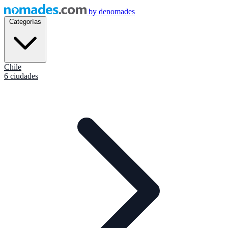
by
denomades
Categorías
Chile
6 ciudades