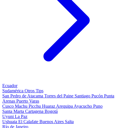
Ecuador
Sudamérica
Otros
Tips
San Pedro de Atacama
Torres del Paine
Santiago
Pucón
Punta
Arenas
Puerto Varas
Cusco
Machu Picchu
Huaraz
Arequipa
Ayacucho
Puno
Santa Marta
Cartagena
Bogotá
Uyuni
La Paz
Ushuaia
El Calafate
Buenos Aires
Salta
Río de Janeiro