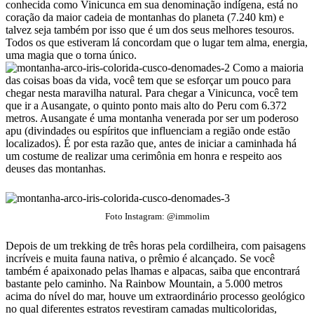
conhecida como Vinicunca em sua denominação indígena, está no
coração da maior cadeia de montanhas do planeta (7.240 km) e
talvez seja também por isso que é um dos seus melhores tesouros.
Todos os que estiveram lá concordam que o lugar tem alma, energia,
uma magia que o torna único.
Como a maioria
das coisas boas da vida, você tem que se esforçar um pouco para
chegar nesta maravilha natural. Para chegar a Vinicunca, você tem
que ir a Ausangate, o quinto ponto mais alto do Peru com 6.372
metros. Ausangate é uma montanha venerada por ser um poderoso
apu (divindades ou espíritos que influenciam a região onde estão
localizados). É por esta razão que, antes de iniciar a caminhada há
um costume de realizar uma cerimônia em honra e respeito aos
deuses das montanhas.
Foto Instagram: @immolim
Depois de um trekking de três horas pela cordilheira, com paisagens
incríveis e muita fauna nativa, o prêmio é alcançado. Se você
também é apaixonado pelas lhamas e alpacas, saiba que encontrará
bastante pelo caminho. Na Rainbow Mountain, a 5.000 metros
acima do nível do mar, houve um extraordinário processo geológico
no qual diferentes estratos revestiram camadas multicoloridas,