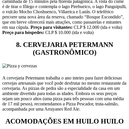
caminhada de 15 minutos pela floresta patagônica. A vista do cume
é de tirar o fôlego e contempla o lago Pirehueico, o lago Panguipulli,
o vulcão Mocho Choshuenco, Villarrica e Lanín. O teleférico
percorre uma nova área da reserva, chamado “Bosque Escondido”,
que em breve oferecerá mais atrações, como passarelas e mirantes
em sua cúpula.
Preço para visitantes:
CLP $ 12.000 (ida e volta)
Preço para hóspedes:
CLP $ 10.000 (ida e volta)
8. CERVEJARIA PETERMANN
(GASTRONÔMICO)
A cervejaria Petermann trabalha o ano inteiro para fazer deliciosas
cervejas artesanais que você pode desfrutar no mesmo restaurante da
cervejaria. As pizzas de pedra são a especialidade da casa em um
ambiente divertido para todas as idades. Embora os seus preços
sejam um pouco altos (uma pizza para três pessoas com uma média
de 17 mil pesos), recomendamos a Pizza Pescador, truta-salmão,
acompanhada por uma Arrayanes Red Ale.
ACOMODAÇÕES EM HUILO HUILO