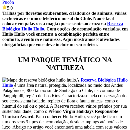
Pucón
5.0
Trilhas por florestas exuberantes, criadouros de animais, várias
cachoeiras e o único teleférico no sul do Chile. Não é fácil
colocar em palavras a magia que se sente ao cruzar a
Reserva
Biológica Huilo Huilo
.
Com opções de acomodação variadas, em
Huilo Huilo você encontra a combinação perfeita entre
conforto, aventura e natureza. Aqui mostramos 8 atividades
obrigatórias que você deve incluir no seu roteiro.
UM PARQUE TEMÁTICO NA
NATUREZA
A
Reserva Biológica Huilo
Huilo
é uma área natural protegida, localizada no meio dos Andes
Patagônicos, 860 km ao sul de Santiago do Chile, na comuna de
Panguipulli, região de Los Ríos. Caracteriza-se pela conservação do
seu ecossistema isolado, repleto de flora e fauna únicas, como o
huemul do sul ou o pudú. A Reserva recebeu vários prêmios por sua
sustentabilidade, como o Prêmio
Virgin Holidays Responsible
Tourism Award.
Para conhecer Huilo Huilo, você pode ficar em
um dos seus 9 tipos de acomodação, desde campings até hotéis de
luxo. Abaixo no artigo você encontrará uma tabela com seus valores