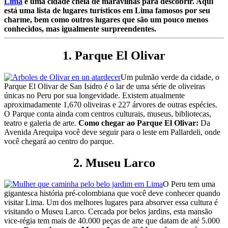
Lima
é uma cidade cheia de maravilhas para descobrir. Aqui
está uma lista de lugares turísticos em Lima famosos por seu
charme, bem como outros lugares que são um pouco menos
conhecidos, mas igualmente surpreendentes.
1. Parque El Olivar
Um pulmão verde da cidade, o
Parque El Olivar de San Isidro é o lar de uma série de oliveiras
únicas no Peru por sua longevidade. Existem atualmente
aproximadamente 1,670 oliveiras e 227 árvores de outras espécies.
O Parque conta ainda com centros culturais, museus, bibliotecas,
teatro e galeria de arte.
Como chegar ao Parque El Olivar:
Da
Avenida Arequipa você deve seguir para o leste em Pallardeli, onde
você chegará ao centro do parque.
2. Museu Larco
O Peru tem uma
gigantesca história pré-colombiana que você deve conhecer quando
visitar Lima. Um dos melhores lugares para absorver essa cultura é
visitando o Museu Larco. Cercada por belos jardins, esta mansão
vice-régia tem mais de 40.000 peças de arte que datam de até 5.000