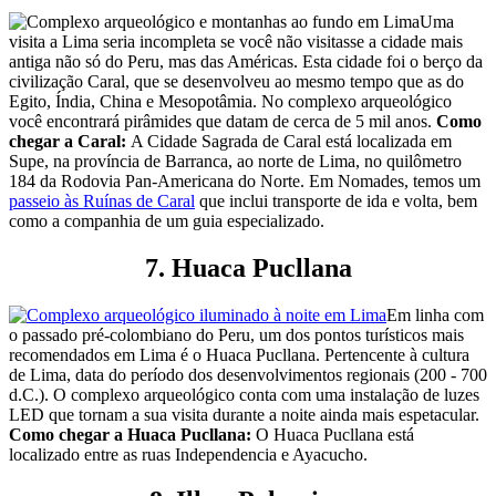
Uma
visita a Lima seria incompleta se você não visitasse a cidade mais
antiga não só do Peru, mas das Américas. Esta cidade foi o berço da
civilização Caral, que se desenvolveu ao mesmo tempo que as do
Egito, Índia, China e Mesopotâmia. No complexo arqueológico
você encontrará pirâmides que datam de cerca de 5 mil anos.
Como
chegar a Caral:
A Cidade Sagrada de Caral está localizada em
Supe, na província de Barranca, ao norte de Lima, no quilômetro
184 da Rodovia Pan-Americana do Norte. Em Nomades, temos um
passeio às Ruínas de Caral
que inclui transporte de ida e volta, bem
como a companhia de um guia especializado.
7. Huaca Pucllana
Em linha com
o passado pré-colombiano do Peru, um dos pontos turísticos mais
recomendados em Lima é o Huaca Pucllana. Pertencente à cultura
de Lima, data do período dos desenvolvimentos regionais (200 - 700
d.C.). O complexo arqueológico conta com uma instalação de luzes
LED que tornam a sua visita durante a noite ainda mais espetacular.
Como chegar a Huaca Pucllana:
O Huaca Pucllana está
localizado entre as ruas Independencia e Ayacucho.