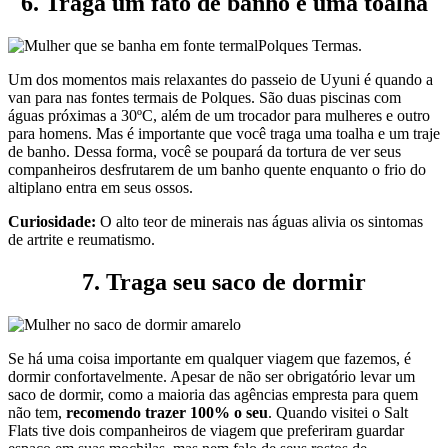
6. Traga um fato de banho e uma toalha
Polques Termas.
Um dos momentos mais relaxantes do passeio de Uyuni é quando a
van para nas fontes termais de Polques. São duas piscinas com
águas próximas a 30ºC, além de um trocador para mulheres e outro
para homens. Mas é importante que você traga uma toalha e um traje
de banho. Dessa forma, você se poupará da tortura de ver seus
companheiros desfrutarem de um banho quente enquanto o frio do
altiplano entra em seus ossos.
Curiosidade:
O alto teor de minerais nas águas alivia os sintomas
de artrite e reumatismo.
7. Traga seu saco de dormir
Se há uma coisa importante em qualquer viagem que fazemos, é
dormir confortavelmente. Apesar de não ser obrigatório levar um
saco de dormir, como a maioria das agências empresta para quem
não tem,
recomendo trazer 100% o seu
. Quando visitei o Salt
Flats tive dois companheiros de viagem que preferiram guardar