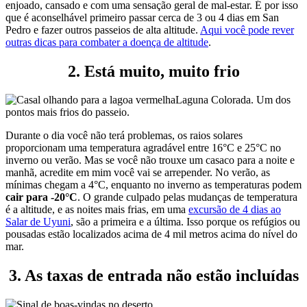
enjoado, cansado e com uma sensação geral de mal-estar. É por isso
que é aconselhável primeiro passar cerca de 3 ou 4 dias em San
Pedro e fazer outros passeios de alta altitude.
Aqui você pode rever
outras dicas para combater a doença de altitude
.
2. Está muito, muito frio
Laguna Colorada. Um dos
pontos mais frios do passeio.
Durante o dia você não terá problemas, os raios solares
proporcionam uma temperatura agradável entre 16°C e 25°C no
inverno ou verão. Mas se você não trouxe um casaco para a noite e
manhã, acredite em mim você vai se arrepender. No verão, as
mínimas chegam a 4°C, enquanto no inverno as temperaturas podem
cair para -20°C
. O grande culpado pelas mudanças de temperatura
é a altitude, e as noites mais frias, em uma
excursão de 4 dias ao
Salar de Uyuni
, são a primeira e a última. Isso porque os refúgios ou
pousadas estão localizados acima de 4 mil metros acima do nível do
mar.
3. As taxas de entrada não estão incluídas