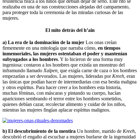
resistencia física a los niños que debían dejar de serlo. Este rito se
realizaba en una de sus construcciones alejadas del campamento,
para proteger toda la ceremonia de las miradas curiosas de las
mujeres.
El mito detrás del h’ain
a) La era de la dominación de la mujer
Los onas creían
firmemente en una mitología que narraba cómo,
en tiempos
inmemoriales, las mujeres ostentaban el poder y mantenían
subyugados a los hombres
. Y lo hicieron de una forma muy
ingeniosa: contaron a los hombres que existía un monstruo del
inframundo llamado
Xalpen,
que exigía carne de caza o los hombres
empezarían a ser devorados. Las mujeres, lideradas por
Kreeh
, eran
las únicas que podían hacer de intermediarias con esa bestia maligna
y otros espíritus. Para hacer creer a los hombres esta historia,
muchas féminas, con máscaras y pintando su cuerpo, hacían
apariciones sembrando el terror entre los hombres sometidos,
quienes debían cazar, recolectar alimento y cuidar de los niños,
mientras las mujeres fingían aplacar espíritus malignos.
b) El descubrimiento de la mentira
Un hombre, marido de
Kreeh
,
descubrió el engaño al escuchar a mujeres burlarse de la ingenuidad