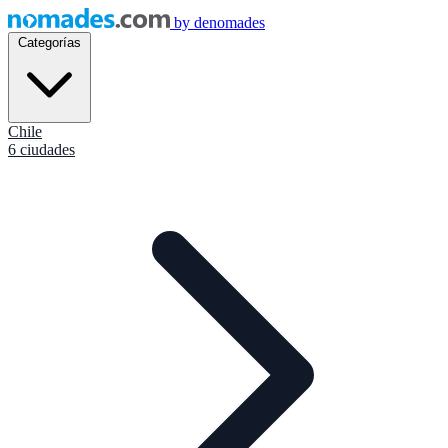
by
denomades
Categorías
Chile
6 ciudades