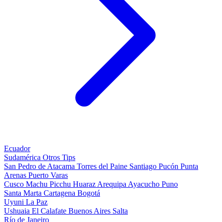
Ecuador
Sudamérica
Otros
Tips
San Pedro de Atacama
Torres del Paine
Santiago
Pucón
Punta
Arenas
Puerto Varas
Cusco
Machu Picchu
Huaraz
Arequipa
Ayacucho
Puno
Santa Marta
Cartagena
Bogotá
Uyuni
La Paz
Ushuaia
El Calafate
Buenos Aires
Salta
Río de Janeiro