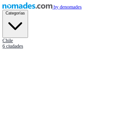
by
denomades
Categorías
Chile
6 ciudades