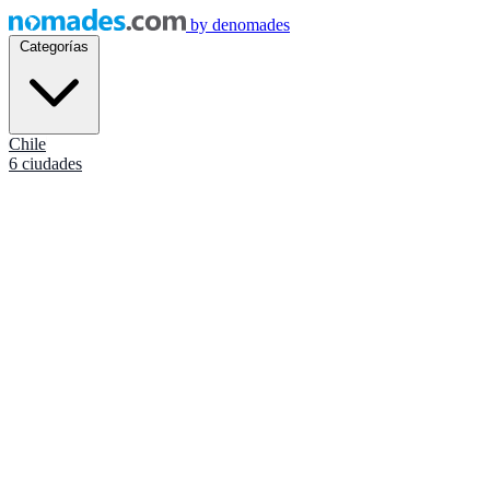
by
denomades
Categorías
Chile
6 ciudades