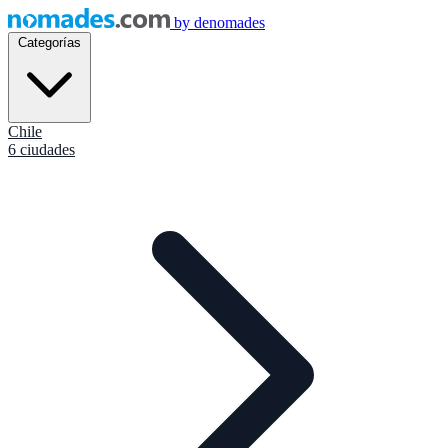
by
denomades
Categorías
Chile
6 ciudades