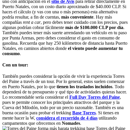
uno con anticipación en el
sitio de Avis
para retirar directamente en
Puerto Natales, con un costo diario aproximado de $40.000 CLP. Si
haces el cálculo (y vas con una o más personas) esta alternativa
podría resultar, a fin de cuentas,
más conveniente
. Hay más
compañías
rent a car
, pero debes tener cuidado con los precios, pues
algunas podrían cobrar fácilmente
más de $100.000 CLP por día
.
También puedes tener más suerte arrendando un vehículo en tu paso
por Punta Arenas, pero debes considerar el gasto en consumo de
gasolina. Recuerda que hay 250 kilómetros de distancia hasta Puerto
Natales, en caminos abiertos donde
el viento puede aumentar tu
consumo
.
Con un tour:
También puedes considerar la opción de vivir la experiencia Torres
del Paine a través de un tour. Por lo general, estos suelen comenzar
en Puerto Natales, por lo que
tienen los traslados incluidos
. Todo
dependerá de tu presupuesto y qué tipo de actividades quieras hacer.
Lo recomendable sería considerar el
Full Day Torres del Paine
,
pues te permite conocer los principales atractivos del parque y la
Cueva del Milodón, todo por un precio razonable. También es una
buena ocasión para probar el trekking
Base Torres
. Si tienes en
mente hacer la W,
considera el recorrido de 4 días
utilizando
campamentos que ofrecemos en
Nomades
.