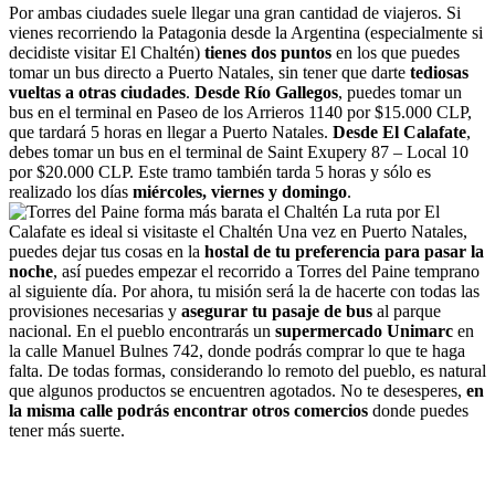
Por ambas ciudades suele llegar una gran cantidad de viajeros. Si
vienes recorriendo la Patagonia desde la Argentina (especialmente si
decidiste visitar El Chaltén)
tienes dos puntos
en los que puedes
tomar un bus directo a Puerto Natales, sin tener que darte
tediosas
vueltas a otras ciudades
.
Desde Río Gallegos
, puedes tomar un
bus en el terminal en Paseo de los Arrieros 1140 por $15.000 CLP,
que tardará 5 horas en llegar a Puerto Natales.
Desde El Calafate
,
debes tomar un bus en el terminal de Saint Exupery 87 – Local 10
por $20.000 CLP. Este tramo también tarda 5 horas y sólo es
realizado los días
miércoles, viernes y domingo
.
La ruta por El
Calafate es ideal si visitaste el Chaltén Una vez en Puerto Natales,
puedes dejar tus cosas en la
hostal de tu preferencia para pasar la
noche
, así puedes empezar el recorrido a Torres del Paine temprano
al siguiente día. Por ahora, tu misión será la de hacerte con todas las
provisiones necesarias y
asegurar tu pasaje de bus
al parque
nacional. En el pueblo encontrarás un
supermercado Unimarc
en
la calle Manuel Bulnes 742, donde podrás comprar lo que te haga
falta. De todas formas, considerando lo remoto del pueblo, es natural
que algunos productos se encuentren agotados. No te desesperes,
en
la misma calle podrás encontrar otros comercios
donde puedes
tener más suerte.
Recuerda