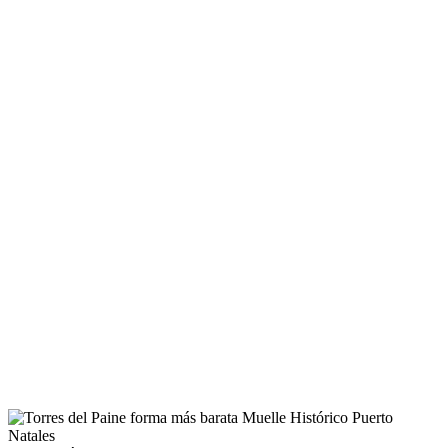
que al
viajar por
Chile, es
común
que en
algunas
localidades
los dueños
de tiendas
cierren
temprano
o se tomen
una siesta
después
del
almuerzo.
Considera
esto al
momento
de hacer
tus
compras.