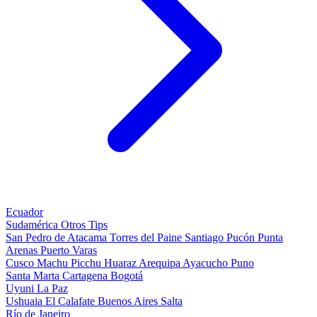
Ecuador
Sudamérica
Otros
Tips
San Pedro de Atacama
Torres del Paine
Santiago
Pucón
Punta
Arenas
Puerto Varas
Cusco
Machu Picchu
Huaraz
Arequipa
Ayacucho
Puno
Santa Marta
Cartagena
Bogotá
Uyuni
La Paz
Ushuaia
El Calafate
Buenos Aires
Salta
Río de Janeiro