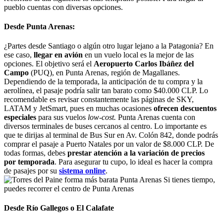
pueblo cuentas con diversas opciones.
Desde Punta Arenas:
¿Partes desde Santiago o algún otro lugar lejano a la Patagonia? En
ese caso,
llegar en avión
en un vuelo local es la mejor de las
opciones. El objetivo será el
Aeropuerto Carlos Ibáñez del
Campo
(PUQ), en Punta Arenas, región de Magallanes.
Dependiendo de la temporada, la anticipación de tu compra y la
aerolínea, el pasaje podría salir tan barato como $40.000 CLP. Lo
recomendable es revisar constantemente las páginas de SKY,
LATAM y JetSmart, pues en muchas ocasiones
ofrecen descuentos
especiales
para sus vuelos
low-cost.
Punta Arenas cuenta con
diversos terminales de buses cercanos al centro. Lo importante es
que te dirijas al terminal de Bus Sur en Av. Colón 842, donde podrás
comprar el pasaje a Puerto Natales por un valor de $8.000 CLP. De
todas formas, debes
prestar atención a la variación de precios
por temporada
. Para asegurar tu cupo, lo ideal es hacer la compra
de pasajes por su
sistema online
.
Si tienes tiempo,
puedes recorrer el centro de Punta Arenas
Desde Río Gallegos o El Calafate