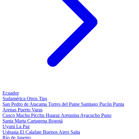
Ecuador
Sudamérica
Otros
Tips
San Pedro de Atacama
Torres del Paine
Santiago
Pucón
Punta
Arenas
Puerto Varas
Cusco
Machu Picchu
Huaraz
Arequipa
Ayacucho
Puno
Santa Marta
Cartagena
Bogotá
Uyuni
La Paz
Ushuaia
El Calafate
Buenos Aires
Salta
Río de Janeiro