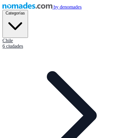
by
denomades
Categorías
Chile
6 ciudades