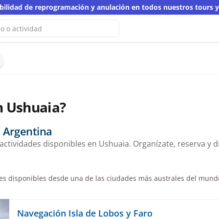
ibilidad de reprogramación y anulación en todos nuestros tours 
No hemos encontrado resultados
ta búsqueda
 otra palabra clave
n Ushuaia?
 Argentina
actividades disponibles en Ushuaia. Organízate, reserva y dis
nes disponibles desde una de las ciudades más australes del mundo
Navegación Isla de Lobos y Faro