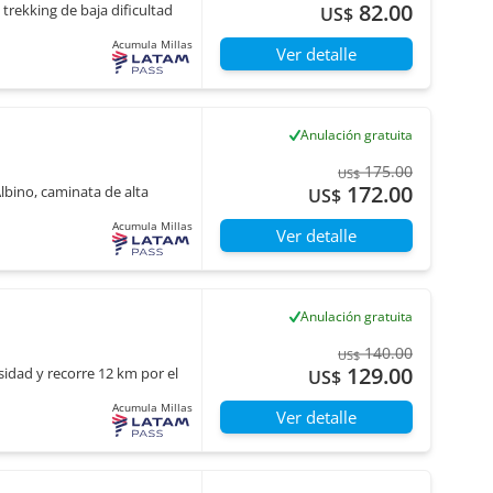
82.00
 trekking de baja dificultad
US$
Acumula Millas
Ver detalle
Anulación gratuita
175.00
US$
172.00
Albino, caminata de alta
US$
Acumula Millas
Ver detalle
Anulación gratuita
140.00
US$
129.00
nsidad y recorre 12 km por el
US$
Acumula Millas
Ver detalle