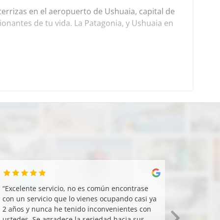
errizas en el aeropuerto de Ushuaia, capital de
ionantes de tu vida. La Patagonia, y Ushuaia en
“
Excelente servicio, no es común encontrase
“
La activ
con un servicio que lo vienes ocupando casi ya
según el 
2 años y nunca he tenido inconvenientes con
Zeraida 
ustedes. Se agradece la seriedad hacia sus