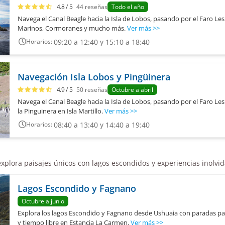
4.8
/ 5
44
reseñas
Todo el año
Navega el Canal Beagle hacia la Isla de Lobos, pasando por el Faro Les
Marinos, Cormoranes y mucho más.
Ver más
>>
09:20 a 12:40 y 15:10 a 18:40
Horarios:
Navegación Isla Lobos y Pingüinera
4.9
/ 5
50
reseñas
Octubre a abril
Navega el Canal Beagle hacia la Isla de Lobos, pasando por el Faro Les 
la Pinguinera en Isla Martillo.
Ver más
>>
08:40 a 13:40 y 14:40 a 19:40
Horarios:
 explora paisajes únicos con lagos escondidos y experiencias inolvi
Lagos Escondido y Fagnano
Octubre a junio
Explora los lagos Escondido y Fagnano desde Ushuaia con paradas pa
y tiempo libre en Estancia La Carmen.
Ver más
>>