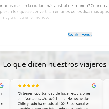
ir unos días en la ciudad más austral del mundo? Cuando at
piezan los que se convertirán en unos de los días más apas
a magia única en el mundo.
Seguir leyendo
Lo que dicen nuestros viajeros
on
“
Si tienen oportunidad de hacer excursiones
n
con Nomades, ¡Aprovéchenla! He hecho dos en
re
Chile y todo ha estado al 100. El personal es
amable, súper servicial, todo se maneja en