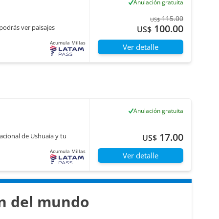
Anulación gratuita
115.00
US$
100.00
 podrás ver paisajes
US$
Acumula Millas
Ver detalle
Anulación gratuita
17.00
acional de Ushuaia y tu
US$
Acumula Millas
Ver detalle
in del mundo