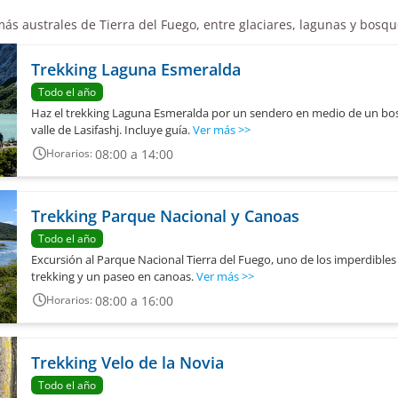
más australes de Tierra del Fuego, entre glaciares, lagunas y bosq
Trekking Laguna Esmeralda
Todo el año
Haz el trekking Laguna Esmeralda por un sendero en medio de un bos
valle de Lasifashj. Incluye guía.
Ver más
>>
08:00 a 14:00
Horarios:
Trekking Parque Nacional y Canoas
Todo el año
Excursión al Parque Nacional Tierra del Fuego, uno de los imperdibles
trekking y un paseo en canoas.
Ver más
>>
08:00 a 16:00
Horarios:
Trekking Velo de la Novia
Todo el año