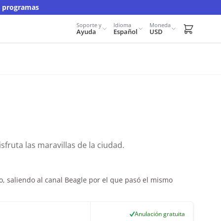
y programas
Soporte y
Idioma
Moneda
Carrito d
Ayuda
Español
USD
fruta las maravillas de la ciudad.
, saliendo al canal Beagle por el que pasó el mismo
Anulación gratuita