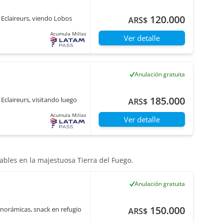
120.000
 Eclaireurs, viendo Lobos
ARS$
Acumula Millas
Ver detalle
Anulación gratuita
185.000
Eclaireurs, visitando luego
ARS$
Acumula Millas
Ver detalle
dables en la majestuosa Tierra del Fuego.
Anulación gratuita
150.000
norámicas, snack en refugio
ARS$