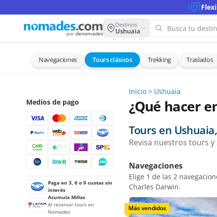
Flex
Destinos
Ushuaia
por
denomades
Navegaciones
Tours clásicos
Trekking
Traslados
¡Oops! 
para es
Inicio
>
Ushuaia
Intenta con
¿Qué hacer e
Medios de pago
Tours en Ushuaia,
Revisa nuestros tours y 
Navegaciones
Elige 1 de las 2 navegacio
Paga en 3, 6 o 9 cuotas sin
Charles Darwin.
interés
Acumula Millas
Al reservar tours en
Más vendidos
Nomades