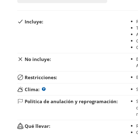
Incluye:
No incluye:
Entrada a parque nacional Tierra del Fuego (AR$ 18.
Restricciones:
Clima:
Política de anulación y reprogramación:
Si anulas tu reserva hasta 48 horas antes del inic
Qué llevar: