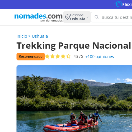
Flex
Destinos
Ushuaia
por
denomades
Inicio
>
Ushuaia
¡Oops! 
Trekking Parque Nacional
para es
+100
opiniones
Recomendado
4.8
/ 5
Intenta con