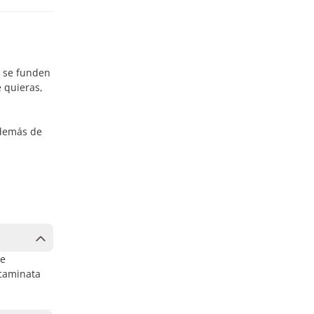
s se funden
e quieras,
Además de
te
 caminata