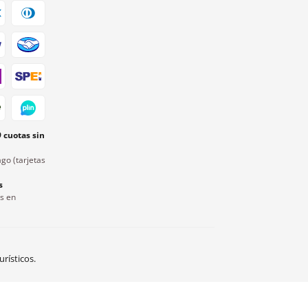
9 cuotas sin
go (tarjetas
s
rs en
rísticos.