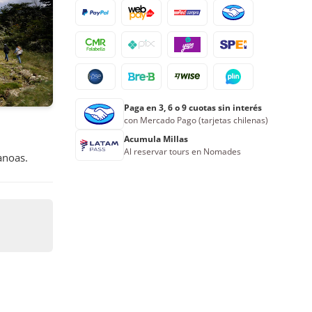
17
18
19
20
21
22
23
24
25
26
27
28
29
30
31
1
2
3
4
5
6
Paga en 3, 6 o 9 cuotas sin interés
Reserva ahora
con Mercado Pago (tarjetas chilenas)
Acumula Millas
Al reservar tours en Nomades
anoas.