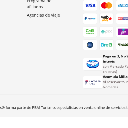
Programa de
afiliados
Agencias de viaje
Paga en 3, 6 o 
interés
con Mercado Pa
chilenas)
Acumula Milla
Al reservar tou
Nomades
 forma parte de PBM Turismo, especialistas en venta online de servicios tu