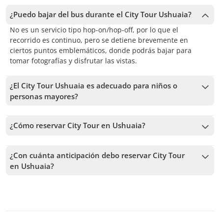
¿Puedo bajar del bus durante el City Tour Ushuaia?
No es un servicio tipo hop-on/hop-off, por lo que el
recorrido es continuo, pero se detiene brevemente en
ciertos puntos emblemáticos, donde podrás bajar para
tomar fotografías y disfrutar las vistas.
¿El City Tour Ushuaia es adecuado para niños o
personas mayores?
Sí, el tour es adecuado para niños y adultos mayores. Se
trata de una actividad tranquila que no requiere caminatas
¿Cómo reservar City Tour en Ushuaia?
ni esfuerzo físico.
Para reservar City Tour en Ushuaia, debes elegir la fecha y
seguir los pasos en el sitio web. En el carrito podrás agregar
¿Con cuánta anticipación debo reservar City Tour
más tours antes de confirmar tu reserva.
en Ushuaia?
Recibimos reservas hasta 1 días de anticipación, sujeto a la
disponibilidad. Por lo tanto, recomendamos reservar con la
mayor anticipación posible para asegurar los cupos.