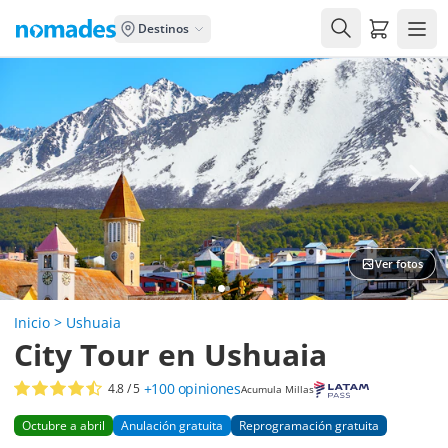
Carrito de
Destinos
Ver fotos
Inicio
>
Ushuaia
City Tour en Ushuaia
+100
opiniones
4.8
/ 5
Acumula Millas
Octubre a abril
Anulación gratuita
Reprogramación gratuita