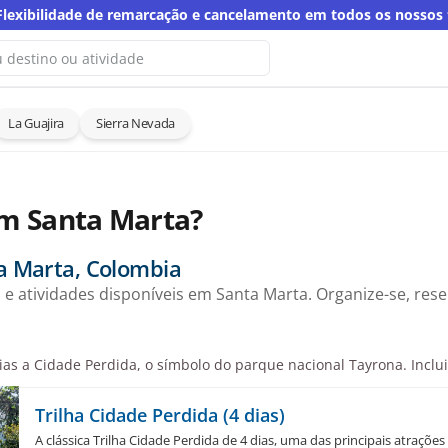
Flexibilidade de remarcação e cancelamento em todos os nossos
La Guajira
Sierra Nevada
Não encontramos resultados para
busca
utra palavra-chave
em Santa Marta?
a Marta, Colombia
 e atividades disponíveis em Santa Marta. Organize-se, rese
ias a Cidade Perdida, o símbolo do parque nacional Tayrona. Inclui
Trilha Cidade Perdida (4 dias)
A clássica Trilha Cidade Perdida de 4 dias, uma das principais atraçõ