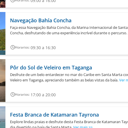
09:00 a 16:00
Horarios:
Navegação Bahía Concha
Faça essa Navegação Bahia Concha, da Marina Internacional de Santa 
Concha, desfrutando de uma experiência incrível durante o percurso.
09:30 a 16:30
Horarios:
Pôr do Sol de Veleiro em Taganga
Desfrute de um belo entardecer no mar do Caribe em Santa Marta co
Veleiro em Taganga, apreciando também as belas vistas da baía.
Ver 
17:00 a 20:00
Horarios:
Festa Branca de Katamaran Tayrona
Explore lindas praias e desfrute desta Festa Branca de Katamaran Ta
dia divertido na baía de Santa Marta.
Ver mais
>>