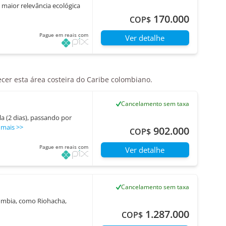
 maior relevância ecológica
170.000
COP$
Pague em reais com
Ver detalhe
ecer esta área costeira do Caribe colombiano.
Cancelamento sem taxa
a (2 dias), passando por
 mais
>>
902.000
COP$
Pague em reais com
Ver detalhe
Cancelamento sem taxa
olômbia, como Riohacha,
1.287.000
COP$