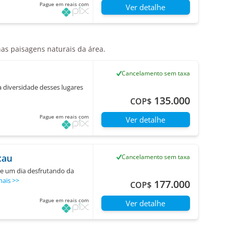
Pague em reais com
Ver detalhe
nas paisagens naturais da área.
Cancelamento sem taxa
 diversidade desses lugares
135.000
COP$
Pague em reais com
Ver detalhe
cau
Cancelamento sem taxa
se um dia desfrutando da
mais
>>
177.000
COP$
Pague em reais com
Ver detalhe