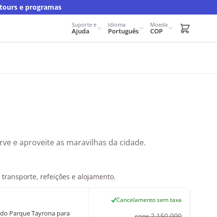
 tours e programas
Suporte e
Idioma
Moeda
Carrito d
Ajuda
Português
COP
rve e aproveite as maravilhas da cidade.
 transporte, refeições e alojamento.
Cancelamento sem taxa
es do Parque Tayrona para
2.150.000
COP$