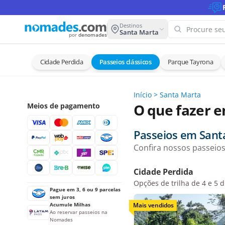
Destinos
Santa Marta
por
denomades
Cidade Perdida
Passeios clássicos
Parque Tayrona
Ops! 
esta 
Início
>
Santa Marta
Tente o
O que fazer 
Meios de pagamento
Passeios em Sant
Confira nossos passeios
Cidade Perdida
Opções de trilha de 4 e 5 d
Pague em 3, 6 ou 9 parcelas
sem juros
Acumule Milhas
Mais vendidos
Ao reservar passeios na
Nomades