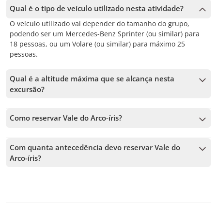
Qual é o tipo de veículo utilizado nesta atividade?
O veículo utilizado vai depender do tamanho do grupo,
podendo ser um Mercedes-Benz Sprinter (ou similar) para
18 pessoas, ou um Volare (ou similar) para máximo 25
pessoas.
Qual é a altitude máxima que se alcança nesta
excursão?
A altitude máxima alcançada é de 3500 m. Para uma boa
ambientação, a nossa recomendação é fazer refeições leves
Como reservar Vale do Arco-íris?
e beber muita água nos dias anteriores à excursão. Pela
Para reservar Vale do Arco-íris, você deve escolher a data e
altitude, nossa recomendação é deixar esta atividade para o
seguir os passos no site. No carrinho, você poderá adicionar
final da sua estada em San Pedro de Atacama.
Com quanta antecedência devo reservar Vale do
mais tours antes de confirmar sua reserva.
Arco-íris?
Aceitamos reservas até 1 dias de antecedência, sujeito à
disponibilidade. Por isso, recomendamos reservar o quanto
antes para garantir sua vaga.