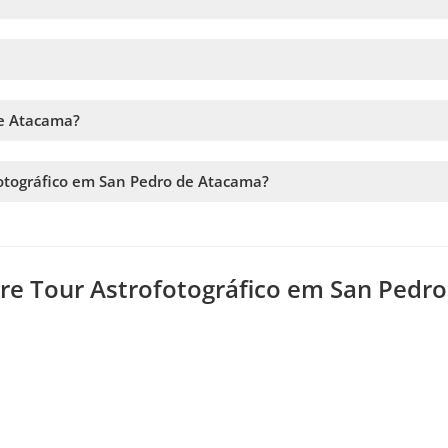
rem 2 pessoas (casal, amigos, etc.), no total são até 6 fotos entre 
os, 3 e 3 separados, 6 para uma pessoa e 0 para a outra… qualquer
nto, o máximo é de 15 pessoas.
de Atacama?
ama, você deve escolher a data e seguir os passos no site. No carr
rva.
otográfico em San Pedro de Atacama?
à disponibilidade. Por isso, recomendamos reservar o quanto antes
re Tour Astrofotográfico em San Pedro