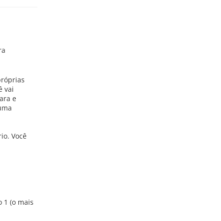
ra
próprias
ê vai
ara e
 uma
io. Você
o 1 (o mais