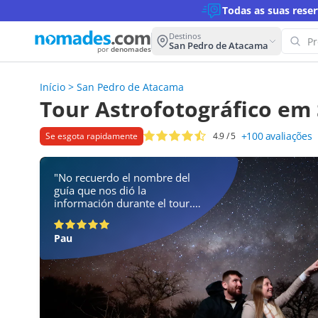
Todas as suas rese
Destinos
San Pedro de Atacama
por
denomades
Início
>
San Pedro de Atacama
Tour Astrofotográfico em
+100
avaliações
Se esgota rapidamente
4.9
/ 5
"No recuerdo el nombre del
guía que nos dió la
información durante el tour.
Impresionante la calidad de la
información, así como la
Pau
capacidad para divulgar
ciencia de forma llana y
cercana."