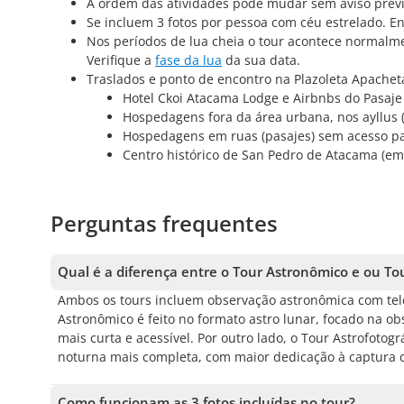
A ordem das atividades pode mudar sem aviso prévi
Se incluem 3 fotos por pessoa com céu estrelado. En
Nos períodos de lua cheia o tour acontece normalment
Verifique a
fase da lua
da sua data.
Traslados e ponto de encontro na Plazoleta Apacheta 
Hotel Ckoi Atacama Lodge e Airbnbs do Pasaje 
Hospedagens fora da área urbana, nos ayllus (
Hospedagens em ruas (pasajes) sem acesso pa
Centro histórico de San Pedro de Atacama (em 
Perguntas frequentes
Qual é a diferença entre o Tour Astronômico e ou Tou
Ambos os tours incluem observação astronômica com teles
Astronômico é feito no formato astro lunar, focado na ob
mais curta e acessível. Por outro lado, o Tour Astrofotog
noturna mais completa, com maior dedicação à captura d
Como funcionam as 3 fotos incluídas no tour?