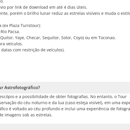
o.
vio por link de download em até 4 dias úteis.
e, porém o brilho lunar reduz as estrelas visíveis e muda o estilo
(ex Plaza Turistour):
Río Pacsa.
Quitor, Yaye, Checar, Sequitor, Solor, Coyo) ou em Toconao.
ra veículos.
datas com restrição de veículos).
r Astrofotográfico?
cópio e a possibilidade de obter fotografias. No entanto, o Tour
servação do céu noturno e da lua (caso esteja visível), em uma exp
ráfico é voltado ao céu profundo e inclui uma experiência de fotogra
e imagens sob as estrelas.