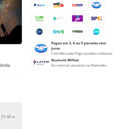
16
17
18
19
20
21
22
23
24
25
26
27
28
29
30
31
1
2
3
4
5
Pague em 3, 6 ou 9 parcelas sem
Reserve agora
juros
Com Mercado Pago (cartões chilenos)
Acumule Milhas
ebida.
Ao reservar passeios na Nomades