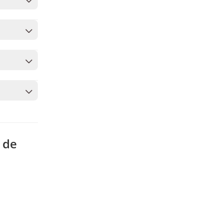
vocês. Como
inho, você
 para
 de