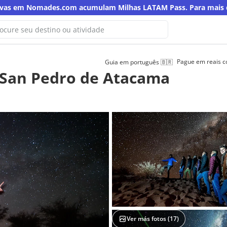
rvas em Nomades.com acumulam Milhas LATAM Pass. Para mais de
Pague em reais 
Guia em português
🇧🇷
Ops! Não encontramos resultados para
 San Pedro de Atacama
esta busca
Tente outra palavra-chave
Ver más fotos (
17
)