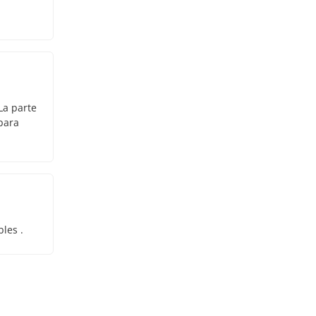
La parte
 para
les .