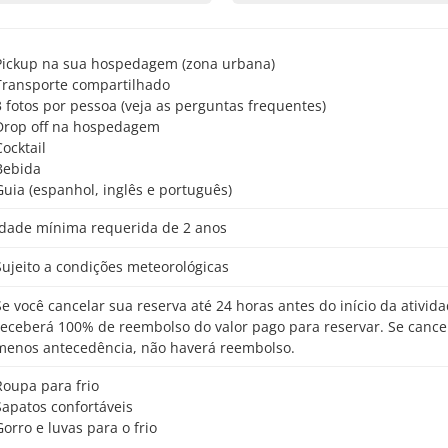
Pickup na sua hospedagem (zona urbana)
Transporte compartilhado
3 fotos por pessoa (veja as perguntas frequentes)
Drop off na hospedagem
Cocktail
Bebida
Guia (espanhol, inglês e português)
Idade mínima requerida de 2 anos
Sujeito a condições meteorológicas
o início da atividade,
receberá 100% de reembolso do valor pago para reservar. Se cance
menos antecedência, não haverá reembolso.
Roupa para frio
Sapatos confortáveis
Gorro e luvas para o frio