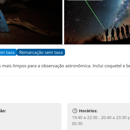
em taxa
Remarcação sem taxa
 mais limpos para a observação astronômica. Inclui coquetel e b
ão:
Horários:
19:40 a 22:30 , 20:40 a 23:30 y 21:40 a
00:30