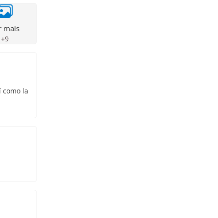
r mais
+
9
í como la