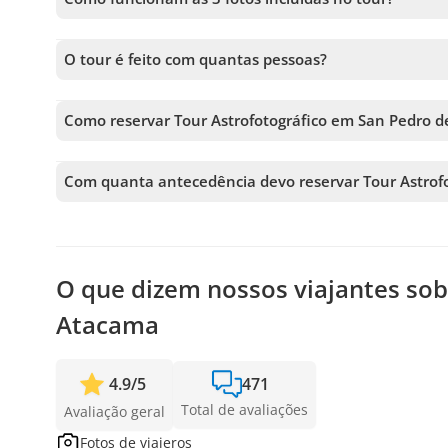
Nesta experiência, o limite é de 3 fotos por pessoa. Se fo
vão dividir fica por conta de vocês: podem ser as 6 junt
O tour é feito com quantas pessoas?
combinação vale, desde que ninguém ultrapasse 3 fotos.
O tamanho do grupo varia de acordo com a data; no enta
Como reservar Tour Astrofotográfico em San Pedro 
Para reservar Tour Astrofotográfico em San Pedro de Atac
poderá adicionar mais tours antes de confirmar sua rese
Com quanta antecedência devo reservar Tour Astrof
Aceitamos reservas até 0 dias de antecedência, sujeito 
garantir sua vaga.
O que dizem nossos viajantes sob
Atacama
4.9
/
5
471
Total de avaliações
Avaliação geral
Fotos de viajeros