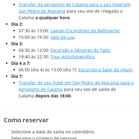
Transfer do aeroporto de Calama para o seu hotel em
San Pedro de Atacama
para seu voo de chegada a
Calama
a qualquer hora
.
Dia 2:
07:30 às 13:00:
Lagoas Escondidas de Baltinache
.
15:00 às 19:30:
Vale da Lua
.
Dia 3:
04:30 às 12:00:
Excursão a Gêiseres do Tatio
.
19:40 às 22:30:
Tour Astrofotográfico
.
Día 4 a 7:
06:00 (dia 4) às 13:00 (dia 7):
Excursão a Salar de Uyuni
.
Dia 7:
Transfer de seu hotel em San Pedro de Atacama para o
Aeroporto de Calama
para seu voo de saída de
Calama
depois das 18:00
.
Como reservar
Selecione a data de saída no calendário.
Selecione o número de pessoas.