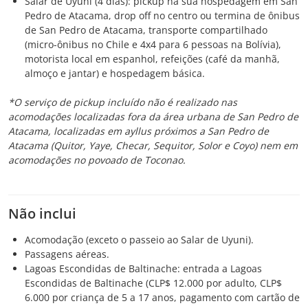
Salar de Uyuni (4 dias): pickup na sua hospedagem em San
Pedro de Atacama, drop off no centro ou termina de ônibus
de San Pedro de Atacama, transporte compartilhado
(micro-ônibus no Chile e 4x4 para 6 pessoas na Bolívia),
motorista local em espanhol, refeições (café da manhã,
almoço e jantar) e hospedagem básica.
*O serviço de pickup incluído não é realizado nas
acomodações localizadas fora da área urbana de San Pedro de
Atacama, localizadas em ayllus próximos a San Pedro de
Atacama (Quitor, Yaye, Checar, Sequitor, Solor e Coyo) nem em
acomodações no povoado de Toconao.
Não inclui
Acomodação (exceto o passeio ao Salar de Uyuni).
Passagens aéreas.
Lagoas Escondidas de Baltinache: entrada a Lagoas
Escondidas de Baltinache (CLP$ 12.000 por adulto, CLP$
6.000 por criança de 5 a 17 anos, pagamento com cartão de