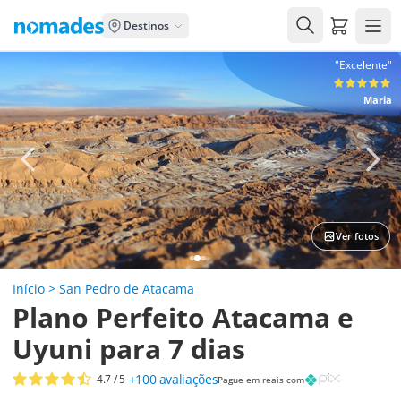
Carrito de
Destinos
"Excelente"
Maria
Ver fotos
Início
>
San Pedro de Atacama
Plano Perfeito Atacama e
Uyuni para 7 dias
+100
avaliações
4.7
/ 5
Pague em reais com