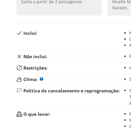
Saída a partir de
2
passageiros.
Muelle Maclean, Puerto Bories, Puerto
Natales
.
Inclui:
Não inclui:
Restrições:
Clima:
Política de cancelamento e reprogramação:
Se você cancelar sua reserva até 30 dias antes do iníci
O que levar: