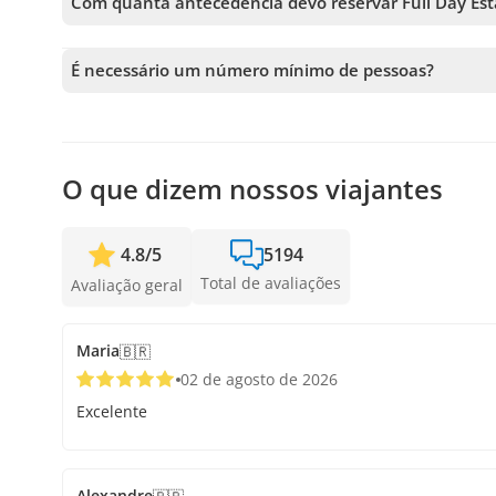
Com quanta antecedência devo reservar Full Day Est
Aceitamos reservas até 3 dias de antecedência, sujeito 
garantir sua vaga.
É necessário um número mínimo de pessoas?
É necessário um mínimo de 2 pessoas para confirmar o s
próximas disponíveis ou o reembolso total. Quanto antes
confirmar a saída.
O que dizem nossos viajantes
4.8
/
5
5194
Total de avaliações
Avaliação geral
Maria
🇧🇷
02 de agosto de 2026
Excelente
Alexandre