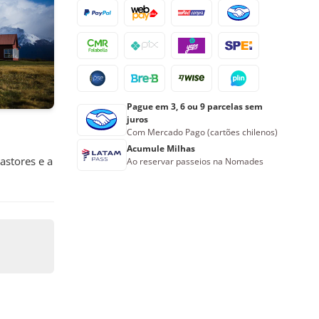
23
24
25
26
27
28
29
30
31
1
2
3
4
5
Reserve agora
Pague em 3, 6 ou 9 parcelas sem
juros
Com Mercado Pago (cartões chilenos)
Acumule Milhas
astores e a
Ao reservar passeios na Nomades