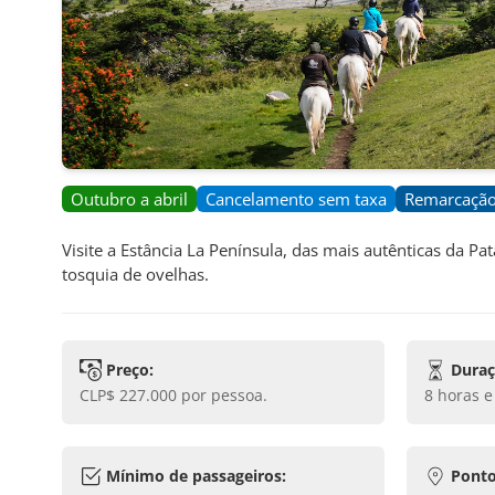
Outubro a abril
Cancelamento sem taxa
Remarcação
Visite a Estância La Península, das mais autênticas da 
tosquia de ovelhas.
Preço:
Duraç
CLP$ 227.000
por pessoa.
8 horas 
Mínimo de passageiros:
Ponto