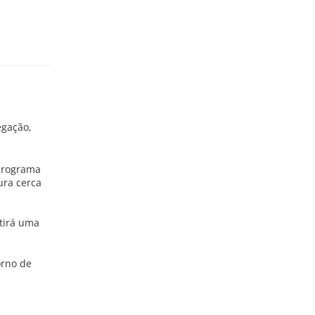
egação,
 programa
ura cerca
stirá uma
orno de