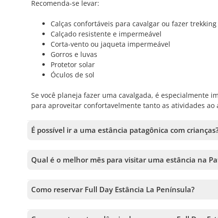
Recomenda-se levar:
Calças confortáveis para cavalgar ou fazer trekking
Calçado resistente e impermeável
Corta-vento ou jaqueta impermeável
Gorros e luvas
Protetor solar
Óculos de sol
Se você planeja fazer uma cavalgada, é especialmente im
para aproveitar confortavelmente tanto as atividades ao a
É possível ir a uma estância patagônica com crianças
A
Estância La Península
é uma excelente opção para famí
de cães pastores, tosquia de ovelhas e passeio de 4x4 s
Qual é o melhor mês para visitar uma estância na P
contato com os animais e a experiência de navegação pel
Para visitar a
Estância La Península
perto de Puerto Nata
ou 4x4, cada família pode escolher a atividade que melh
os meses ideais. Durante a alta temporada na Patagônia 
autêntica experiência patagônica para toda a família.
Como reservar Full Day Estância La Península?
mais agradáveis entre 10 °C e 20 °C e uma maior probab
Para reservar Full Day Estância La Península, você deve e
Esperança quanto das atividades ao ar livre. No entanto,
mais tours antes de confirmar sua reserva.
outubro) oferece uma experiência mais íntima, com meno