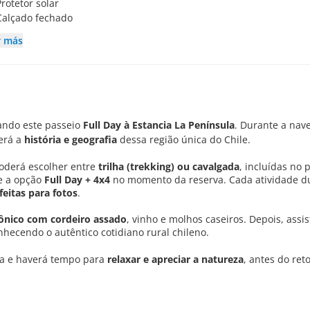
Protetor solar
Calçado fechado
r más
iando este passeio
Full Day à Estancia La Península
. Durante a nav
erá a
história e geografia
dessa região única do Chile.
poderá escolher entre
trilha (trekking) ou cavalgada
, incluídas no
ne a opção
Full Day + 4x4
no momento da reserva. Cada atividade d
feitas para fotos
.
ônico com cordeiro assado
, vinho e molhos caseiros. Depois, assi
nhecendo o autêntico cotidiano rural chileno.
cia e haverá tempo para
relaxar e apreciar a natureza
, antes do ret