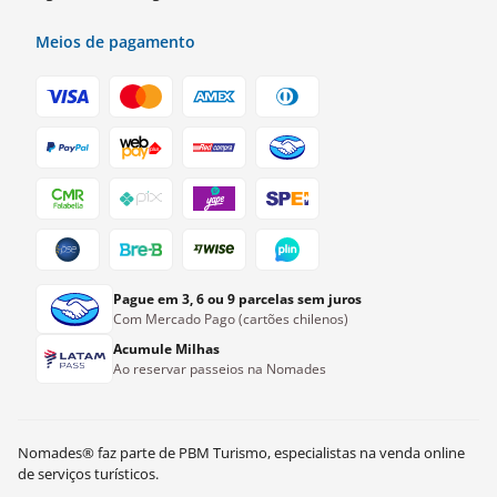
Meios de pagamento
Pague em 3, 6 ou 9 parcelas sem juros
Com Mercado Pago (cartões chilenos)
Acumule Milhas
Ao reservar passeios na Nomades
a partir de
Nomades® faz parte de PBM Turismo, especialistas na venda online
CLP$
125.000
Ver disponibilidade
de serviços turísticos.