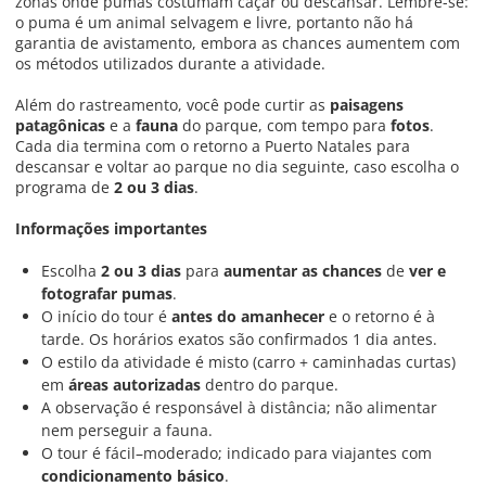
zonas onde pumas costumam caçar ou descansar. Lembre-se:
o puma é um animal selvagem e livre, portanto não há
garantia de avistamento, embora as chances aumentem com
os métodos utilizados durante a atividade.
Além do rastreamento, você pode curtir as
paisagens
patagônicas
e a
fauna
do parque, com tempo para
fotos
.
Cada dia termina com o retorno a Puerto Natales para
descansar e voltar ao parque no dia seguinte, caso escolha o
programa de
2 ou 3 dias
.
Informações importantes
Escolha
2 ou 3 dias
para
aumentar as chances
de
ver e
fotografar pumas
.
O início do tour é
antes do amanhecer
e o retorno é à
tarde. Os horários exatos são confirmados 1 dia antes.
O estilo da atividade é misto (carro + caminhadas curtas)
em
áreas autorizadas
dentro do parque.
A observação é responsável à distância; não alimentar
nem perseguir a fauna.
O tour é fácil–moderado; indicado para viajantes com
condicionamento básico
.