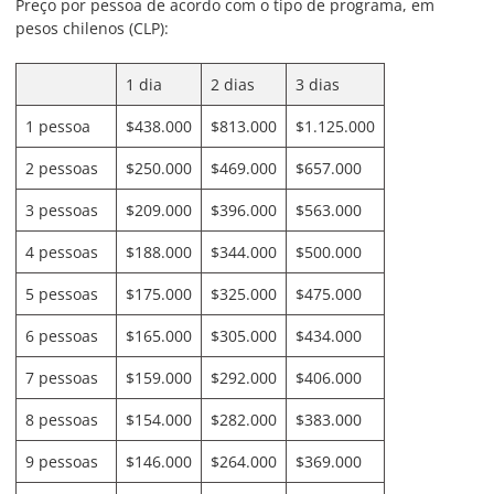
Preço por pessoa de acordo com o tipo de programa, em
pesos chilenos (CLP):
1 dia
2 dias
3 dias
1 pessoa
$438.000
$813.000
$1.125.000
2 pessoas
$250.000
$469.000
$657.000
3 pessoas
$209.000
$396.000
$563.000
4 pessoas
$188.000
$344.000
$500.000
5 pessoas
$175
.000
$325.000
$475.000
6 pessoas
$165.000
$305.000
$434.000
7 pessoas
$159.000
$292.000
$406.000
8 pessoas
$154.000
$282.000
$383.000
9 pessoas
$146.000
$264.000
$369.000