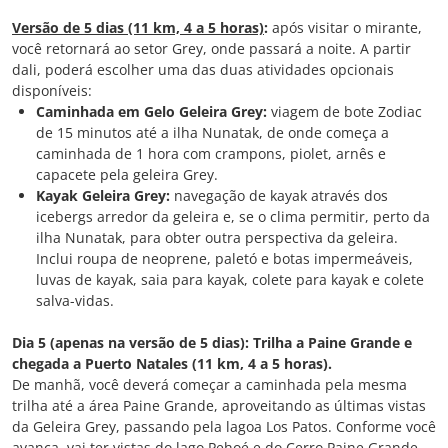
Versão de 5 dias (11 km, 4 a 5 horas)
:
após visitar o mirante,
você retornará ao setor Grey, onde passará a noite. A partir
dali, poderá escolher uma das duas atividades opcionais
disponíveis:
Caminhada em Gelo Geleira Grey:
viagem de bote Zodiac
de 15 minutos até a ilha Nunatak, de onde começa a
caminhada de 1 hora com crampons, piolet, arnês e
capacete pela geleira Grey.
Kayak Geleira Grey:
navegação de kayak através dos
icebergs arredor da geleira e, se o clima permitir, perto da
ilha Nunatak, para obter outra perspectiva da geleira.
Inclui roupa de neoprene, paletó e botas impermeáveis,
luvas de kayak, saia para kayak, colete para kayak e colete
salva-vidas.
Dia 5 (apenas na versão de 5 dias): Trilha a Paine Grande e
chegada a Puerto Natales (11 km, 4 a 5 horas).
De manhã, você deverá começar a caminhada pela mesma
trilha até a área Paine Grande, aproveitando as últimas vistas
da Geleira Grey, passando pela lagoa Los Patos. Conforme você
avança, vai ter vistas do lago Pehoé e do Cerro Paine Grande,