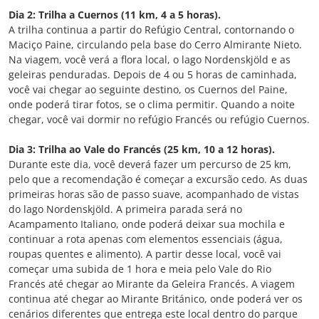
Dia 2: Trilha a Cuernos (11 km, 4 a 5 horas).
A trilha continua a partir do Refúgio Central, contornando o
Maciço Paine, circulando pela base do Cerro Almirante Nieto.
Na viagem, você verá a flora local, o lago Nordenskjöld e as
geleiras penduradas. Depois de 4 ou 5 horas de caminhada,
você vai chegar ao seguinte destino, os Cuernos del Paine,
onde poderá tirar fotos, se o clima permitir. Quando a noite
chegar, você vai dormir no refúgio Francés ou refúgio Cuernos.
Dia 3: Trilha ao Vale do Francés (25 km, 10 a 12 horas).
Durante este dia, você deverá fazer um percurso de 25 km,
pelo que a recomendação é começar a excursão cedo. As duas
primeiras horas são de passo suave, acompanhado de vistas
do lago Nordenskjöld. A primeira parada será no
Acampamento Italiano, onde poderá deixar sua mochila e
continuar a rota apenas com elementos essenciais (água,
roupas quentes e alimento). A partir desse local, você vai
começar uma subida de 1 hora e meia pelo Vale do Rio
Francés até chegar ao Mirante da Geleira Francés. A viagem
continua até chegar ao Mirante Británico, onde poderá ver os
cenários diferentes que entrega este local dentro do parque