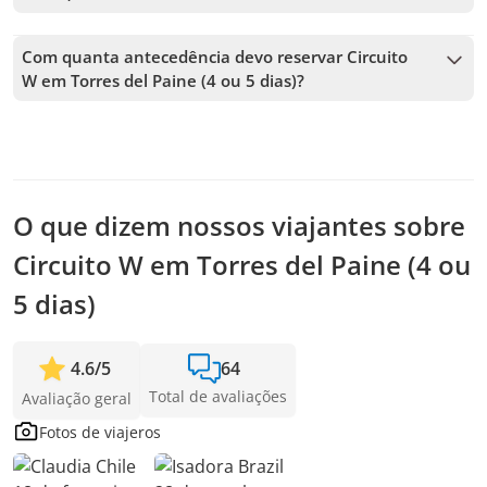
todo tipo de clima.
Para reservar Circuito W em Torres del Paine (4 ou 5 dias),
você deve escolher a data e seguir os passos no site. No
Com quanta antecedência devo reservar Circuito
carrinho, você poderá adicionar mais tours antes de
W em Torres del Paine (4 ou 5 dias)?
confirmar sua reserva.
Aceitamos reservas até 4 dias de antecedência, sujeito à
disponibilidade. Por isso, recomendamos reservar o quanto
antes para garantir sua vaga.
O que dizem nossos viajantes sobre
Circuito W em Torres del Paine (4 ou
5 dias)
4.6
/
5
64
Total de avaliações
Avaliação geral
Fotos de viajeros