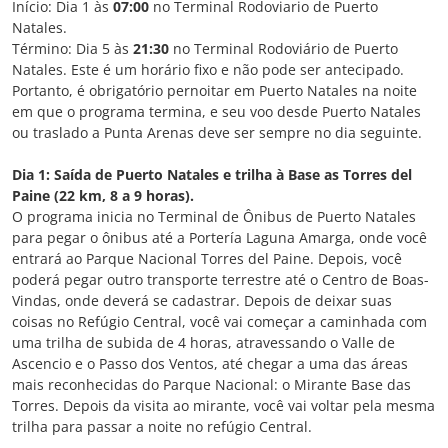
Início: Dia 1 às
07:00
no Terminal Rodoviario de Puerto
Natales.
Término: Dia 5 às
21:30
no Terminal Rodoviário de Puerto
Natales. Este é um horário fixo e não pode ser antecipado.
Portanto, é obrigatório pernoitar em Puerto Natales na noite
em que o programa termina, e seu voo desde Puerto Natales
ou traslado a Punta Arenas deve ser sempre no dia seguinte.​
Dia 1: Saída de Puerto Natales e trilha à Base as Torres del
Paine (22 km, 8 a 9 horas).
O programa inicia no Terminal de Ônibus de Puerto Natales
para pegar o ônibus até a Portería Laguna Amarga, onde você
entrará ao Parque Nacional Torres del Paine. Depois, você
poderá pegar outro transporte terrestre até o Centro de Boas-
Vindas, onde deverá se cadastrar. Depois de deixar suas
coisas no Refúgio Central, você vai começar a caminhada com
uma trilha de subida de 4 horas, atravessando o Valle de
Ascencio e o Passo dos Ventos, até chegar a uma das áreas
mais reconhecidas do Parque Nacional: o Mirante Base das
Torres. Depois da visita ao mirante, você vai voltar pela mesma
trilha para passar a noite no refúgio Central.