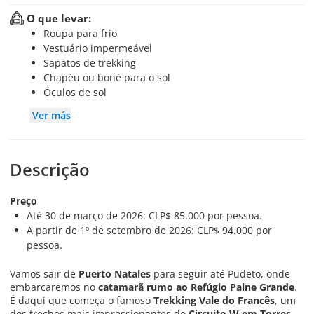
O que levar:
Roupa para frio
Vestuário impermeável
Sapatos de trekking
Chapéu ou boné para o sol
Óculos de sol
Ver más
Descrição
Preço
Até 30 de março de 2026: CLP$ 85.000 por pessoa.
A partir de 1º de setembro de 2026: CLP$ 94.000 por
pessoa.
Vamos sair de
Puerto Natales
para seguir até Pudeto, onde
embarcaremos no
catamarã rumo ao Refúgio Paine Grande
.
É daqui que começa o famoso
Trekking Vale do Francês
, um
dos trechos mais impressionantes do
Circuito W em Torres