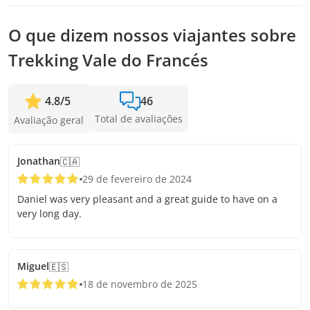
Quanto antes você fizer a reserva, mais tempo vamos ter
Passe de mais de 1 dia (até 10 dias):
para adicionar passageiros e confirmar a saída.
O que dizem nossos viajantes sobre
Adulto: CLP$ 48.500 por pessoa
Adolescente (13 a 17 anos): CLP$ 16.600 por pessoa
Trekking Vale do Francés
Criança (0 a 12 anos): Gratuito (mesmo assim, é
necessário retirar o ingresso correspondente)
4.8
/
5
46
Total de avaliações
Avaliação geral
Jonathan
🇨🇦
29 de fevereiro de 2024
Daniel was very pleasant and a great guide to have on a
very long day.
Miguel
🇪🇸
18 de novembro de 2025