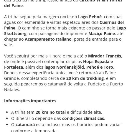
del Paine
.
A trilha segue pela margem norte do
Lago Pehoé
, com suas
águas cor esmeralda e vistas espetaculares dos
Cuernos del
Paine
. O caminho se torna mais exigente ao passar pelo
Lago
Skottsberg
, com paisagens do imponente
Maciço Paine
, até
chegar ao
Acampamento Italiano
, porta de entrada para o
vale.
Você seguirá por mais 1 hora e meia até o
Mirador Francés
,
de onde é possível contemplar os picos
Hoja, Espada e
Fortaleza
, além dos
lagos Nordenskjöld, Pehoé e Toro
.
Depois dessa experiência única, você retornará ao Paine
Grande, completando cerca de
20 km de trekking
, e em
seguida pegaremos o catamarã de volta a Pudeto e a Puerto
Natales.
Informações importantes
A trilha tem
20 km no total
e dificuldade alta.
O itinerário depende das
condições climáticas
.
O
catamarã
está incluso, mas os horários podem variar
conforme a temporada.