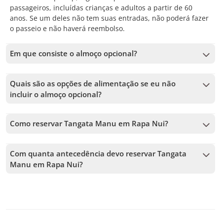
passageiros, incluídas crianças e adultos a partir de 60
anos. Se um deles não tem suas entradas, não poderá fazer
o passeio e não haverá reembolso.
Em que consiste o almoço opcional?
Se você contratar o serviço opcional, durante o passeio será
entregue um box lunch com um sanduíche e uma bebida.
Quais são as opções de alimentação se eu não
incluir o almoço opcional?
Não há locais para comprar almoço durante o passeio. Por
isso, recomendamos levar seu próprio alimento caso não
Como reservar Tangata Manu em Rapa Nui?
contrate o almoço opcional.
Para reservar Tangata Manu em Rapa Nui, você deve
escolher a data e seguir os passos no site. No carrinho, você
Com quanta antecedência devo reservar Tangata
poderá adicionar mais tours antes de confirmar sua reserva.
Manu em Rapa Nui?
Aceitamos reservas até 1 dias de antecedência, sujeito à
disponibilidade. Por isso, recomendamos reservar o quanto
antes para garantir sua vaga.