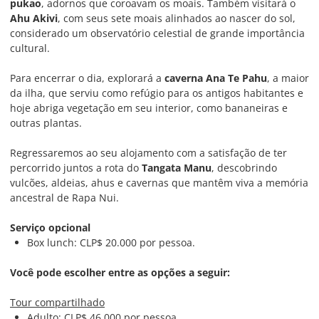
pukao
, adornos que coroavam os moais. Também visitará o
Ahu Akivi
, com seus sete moais alinhados ao nascer do sol,
considerado um observatório celestial de grande importância
cultural.
Para encerrar o dia, explorará a
caverna Ana Te Pahu
, a maior
da ilha, que serviu como refúgio para os antigos habitantes e
hoje abriga vegetação em seu interior, como bananeiras e
outras plantas.
Regressaremos ao seu alojamento com a satisfação de ter
percorrido juntos a rota do
Tangata Manu
, descobrindo
vulcões, aldeias, ahus e cavernas que mantêm viva a memória
ancestral de Rapa Nui.
Serviço opcional
Box lunch: CLP$ 20.000 por pessoa.
Você pode escolher entre as opções a seguir:
Tour compartilhado
Adulto: CLP$ 46.000 por pessoa.