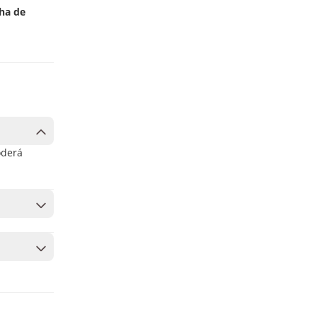
lha de
oderá
 para
as mais
iros e