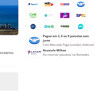
16
17
18
19
20
21
22
23
24
25
26
27
28
29
30
31
1
2
3
4
5
Pague em 3, 6 ou 9 parcelas sem
Reserve agora
juros
Com Mercado Pago (cartões chilenos)
Acumule Milhas
 oceanos
Ao reservar passeios na Nomades