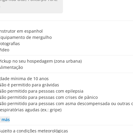
.
Instrutor em espanhol
Equipamento de mergulho
Fotografias
Video
Pickup no seu hospedagem (zona urbana)
Alimentação
Idade mínima de 10 anos
Não é permitido para grávidas
Não permitido para pessoas com epilepsia
Não permitido para pessoas com crises de pânico
a descompensada ou outras doenças
respiratórias agudas (ex.: gripe)
r más
Sujeito a condições meteorológicas