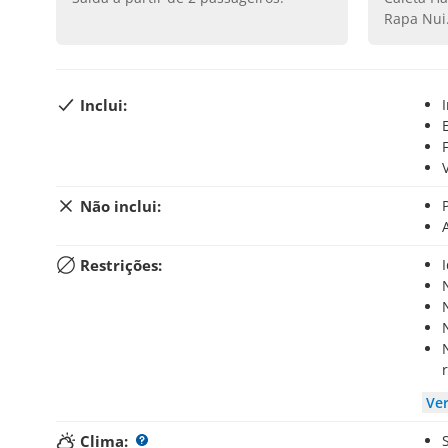
Rapa Nui
Inclui:
Não inclui:
Restrições:
Não permitido para pessoas com asm
Ve
Clima: