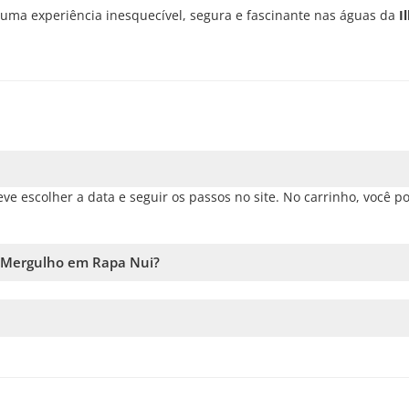
o uma experiência inesquecível, segura e fascinante nas águas da
I
e escolher a data e seguir os passos no site. No carrinho, você p
 Mergulho em Rapa Nui?
à disponibilidade. Por isso, recomendamos reservar o quanto antes
erviço. Caso esse número não seja atingido, vamos oferecer as dat
 você fizer a reserva, mais tempo vamos ter para adicionar passage