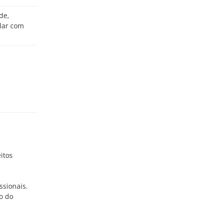
lar com
itos
ssionais.
o do