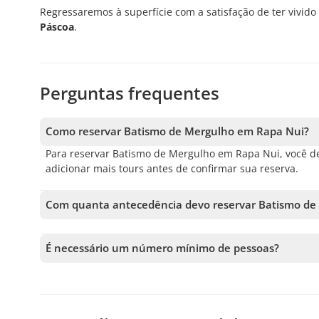
Regressaremos à superfície com a satisfação de ter vivid
Páscoa
.
Perguntas frequentes
Como reservar Batismo de Mergulho em Rapa Nui?
Para reservar Batismo de Mergulho em Rapa Nui, você dev
adicionar mais tours antes de confirmar sua reserva.
Com quanta antecedência devo reservar Batismo de
Aceitamos reservas até 1 dias de antecedência, sujeito 
garantir sua vaga.
É necessário um número mínimo de pessoas?
É necessário um mínimo de 2 pessoas para confirmar o s
próximas disponíveis ou o reembolso total. Quanto antes
confirmar a saída.