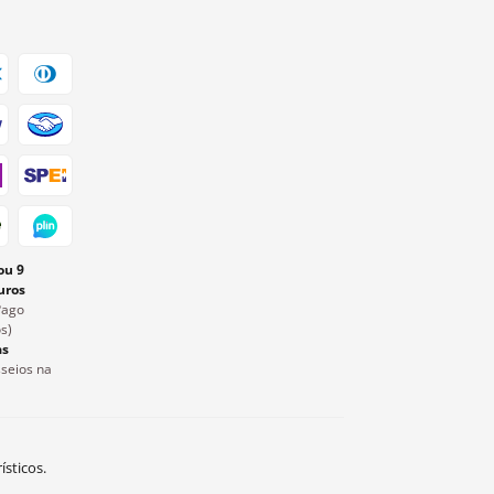
ou 9
uros
Pago
s)
as
seios na
ísticos.