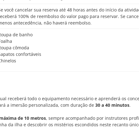
o início da atividade,
receberá 100% de reembolso do valor pago para reservar. Se cance
menos antecedência, não haverá reembolso.
Roupa de banho
Toalha
Roupa cômoda
Sapatos confortáveis
Chinelos
qual receberá todo o equipamento necessário e aprenderá os conce
iará a imersão personalizada, com duração de
30 a 40 minutos
.
 máxima de 10 metros
, sempre acompanhado por instrutores profi
nha da ilha e descobrir os mistérios escondidos neste recanto únic