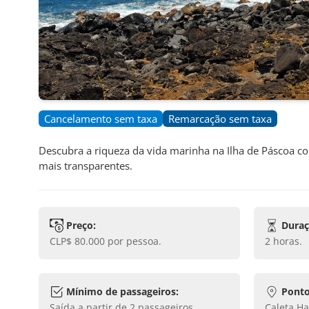
Cancelamento sem taxa
Remarcação sem taxa
Descubra a riqueza da vida marinha na Ilha de Páscoa 
mais transparentes.
Preço:
Duraç
CLP$ 80.000
por pessoa.
2 horas
.
Mínimo de passageiros:
Ponto
Saída a partir de
2
passageiros.
Caleta Hanga Roa Otai, Policarpo Toro,