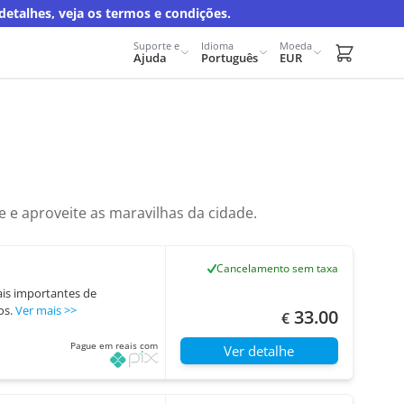
talhes, veja os termos e condições.
Suporte e
Idioma
Moeda
Carrito d
Ajuda
Português
EUR
e e aproveite as maravilhas da cidade.
Cancelamento sem taxa
ais importantes de
os.
Ver mais
>>
33.00
€
Pague em reais com
Ver detalhe