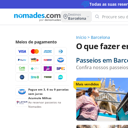
Todas as suas rese
Destinos
Barcelona
por
denomades
Início
>
Barcelona
Ops! N
Meios de pagamento
O que fazer 
esta b
Tente out
Passeios em Barc
Confira nossos passeios
Mais vendidos
Pague em 3, 6 ou 9 parcelas
sem juros
Acumule Milhas
Ao reservar passeios na
Nomades