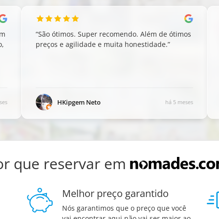
am
“
São ótimos. Super recomendo. Além de ótimos
preços e agilidade e muita honestidade.
”
HKipgem Neto
ses
há 5 meses
or que reservar em
Melhor preço garantido
Nós garantimos que o preço que você
vai encontrar aqui não vai ser maior ao