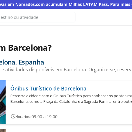
rvas em Nomades.com acumulam Milhas LATAM Pass. Para mais de
ão encontramos resultados para
em Barcelona?
usca
ra palavra-chave
elona, Espanha
 e atividades disponíveis em Barcelona. Organize-se, reserv
Ônibus Turístico de Barcelona
Percorra a cidade com o Ônibus Turístico para conhecer os pontos m
Barcelona, como a Praça da Catalunha e a Sagrada Família, entre outr
09:00 a 19:00
Horarios: