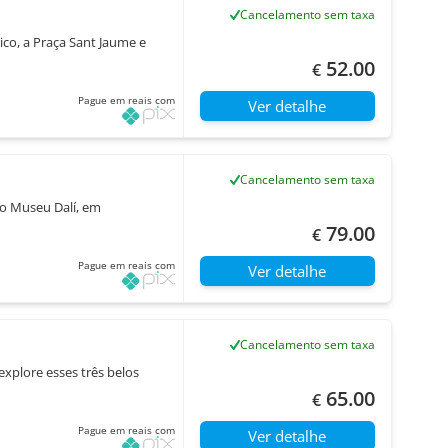
Cancelamento sem taxa
ico, a Praça Sant Jaume e
52.00
€
Pague em reais com
Ver detalhe
Cancelamento sem taxa
ro Museu Dalí, em
79.00
€
Pague em reais com
Ver detalhe
Cancelamento sem taxa
explore esses três belos
65.00
€
Pague em reais com
Ver detalhe