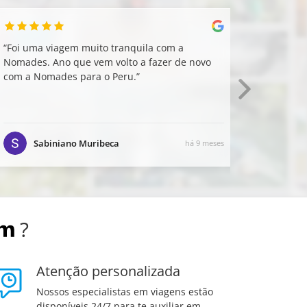
“
Foi uma viagem muito tranquila com a
“
Minha vi
Nomades. Ano que vem volto a fazer de novo
graças à 
com a Nomades para o Peru.
”
Denomade
Calama e
Tudo oco
nenhuma 
canal do
Sabiniano Muribeca
Di
há 9 meses
esclarece
?
Atenção personalizada
Nossos especialistas em viagens estão
disponíveis 24/7 para te auxiliar em