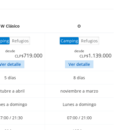
W Clásico
O
ping
Refugios
Camping
Refugios
desde
desde
719.000
1.139.000
CLP$
CLP$
Ver detalle
Ver detalle
5 días
8 días
tubre a abril
noviembre a marzo
nes a domingo
Lunes a domingo
7:00 / 21:30
07:00 / 21:00