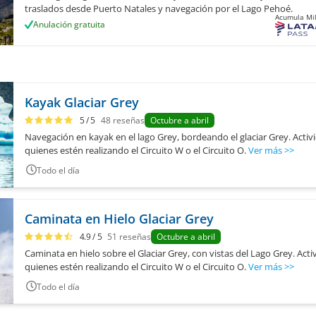
traslados desde Puerto Natales y navegación por el Lago Pehoé.
Acumula Mil
Anulación gratuita
Kayak Glaciar Grey
5
/ 5
48
reseñas
Octubre a abril
Navegación en kayak en el lago Grey, bordeando el glaciar Grey. Activ
quienes estén realizando el Circuito W o el Circuito O.
Ver más
>>
Todo el día
Caminata en Hielo Glaciar Grey
4.9
/ 5
51
reseñas
Octubre a abril
Caminata en hielo sobre el Glaciar Grey, con vistas del Lago Grey. Acti
quienes estén realizando el Circuito W o el Circuito O.
Ver más
>>
Todo el día