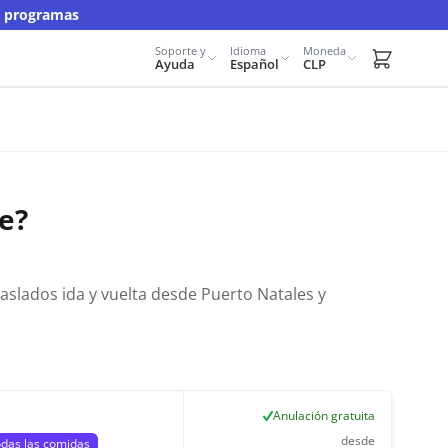
y programas
Soporte y
Idioma
Moneda
Carrito d
Ayuda
Español
CLP
e?
aslados ida y vuelta desde Puerto Natales y
Anulación gratuita
desde
odas las comidas