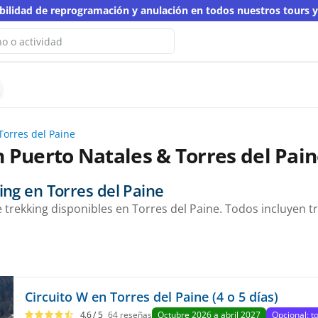
ibilidad de reprogramación y anulación en todos nuestros tours 
No hemos encontrado resultados
ta búsqueda
Torres del Paine
 otra palabra clave
 Puerto Natales & Torres del Pain
ing en Torres del Paine
trekking disponibles en Torres del Paine. Todos incluyen tr
Circuito W en Torres del Paine (4 o 5 días)
4.6
/ 5
64
reseñas
Octubre 2026 a abril 2027
Opcional: t