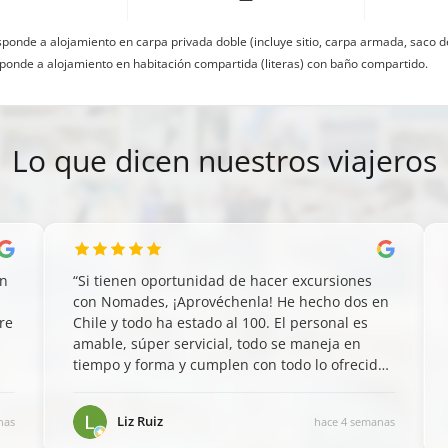
ponde a alojamiento en carpa privada doble (incluye sitio, carpa armada, saco d
ponde a alojamiento en habitación compartida (literas) con baño compartido.
Lo que dicen nuestros viajeros
on
“
Si tienen oportunidad de hacer excursiones
n
con Nomades, ¡Aprovéchenla! He hecho dos en
re
Chile y todo ha estado al 100. El personal es
amable, súper servicial, todo se maneja en
tiempo y forma y cumplen con todo lo ofrecido.
Un gran servicio como este, permite disfrutar
enormemente las experiencias como turista
”
Liz Ruiz
nas
hace 4 semanas