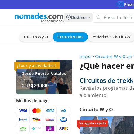
Flex
Destinos
por
denomades
Circuito W y O
Otros circuitos
Actividades Circuito W
¡Oops! 
para es
Inicio
>
Circuitos W y O en 
Intenta con
¿Qué hacer en
¡Tour y actividades!
Desde Puerto Natales
Circuitos de trekk
desde
CLP $29.000
Revisa los programas de 
alojamiento.
Medios de pago
Circuito W y O
Se agota rápido