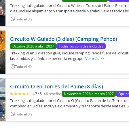
Trekking autoguiado por el Circuito W de las Torres del Paine. Recorre 
días. Incluye alojamiento y transporte desde Natales. Salidas todos los
Todo el día
Circuito W Guiado (3 días) (Camping Pehoé)
Octubre 2026 a abril 2027
Todas las comidas incluidas
Trekking W en 3 días con guía, incluye camping Pehoé fuera del circuito
las comidas y la única experiencia en grupo.
Ver más
>>
Todo el día
Circuito O en Torres del Paine (8 días)
4.7
/ 5
46
reseñas
Noviembre 2026 a marzo 2027
Opcion
Trekking autoguiado por el Circuito O (Circuito Paine) de las Torres del
completo en 8 días. Incluye alojamiento y transporte desde Natales. Sa
Todo el día