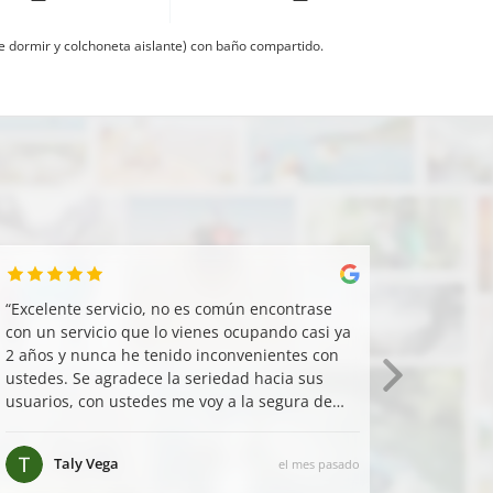
e dormir y colchoneta aislante) con baño compartido.
“
Excelente servicio, no es común encontrase
“
La activ
con un servicio que lo vienes ocupando casi ya
según el 
2 años y nunca he tenido inconvenientes con
Zeraida 
ustedes. Se agradece la seriedad hacia sus
interesan
usuarios, con ustedes me voy a la segura de
que llegaré a destino.
”
Taly Vega
Sar
el mes pasado