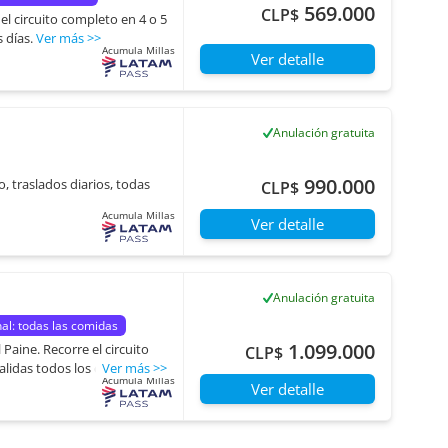
569.000
CLP$
el circuito completo en 4 o 5
 días.
Ver más
>>
Acumula Millas
Ver detalle
Anulación gratuita
990.000
, traslados diarios, todas
CLP$
Acumula Millas
Ver detalle
Anulación gratuita
al: todas las comidas
1.099.000
 Paine. Recorre el circuito
CLP$
lidas todos los días.
Ver más
>>
Acumula Millas
Ver detalle