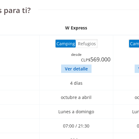
s para ti?
W Express
Camping
Refugios
Cam
desde
569.000
CLP$
Ver detalle
4 días
octubre a abril
oc
Lunes a domingo
Lu
07:00 / 21:30
0