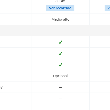
80 km
Ver recorrido
V
Medio-alto
Opcional
ey
—
—
—