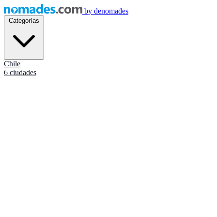
by
denomades
Categorías
Chile
6 ciudades