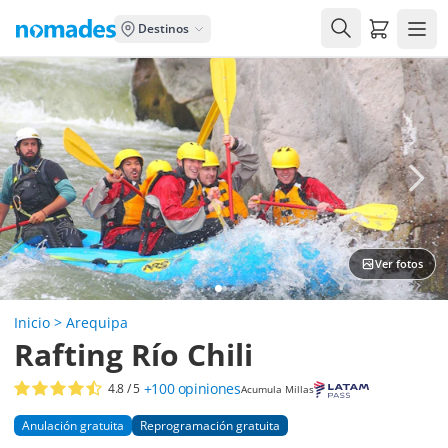
Carrito de
Destinos
Ver fotos
Inicio
>
Arequipa
Rafting Río Chili
+100
opiniones
4.8
/ 5
Acumula Millas
Anulación gratuita
Reprogramación gratuita