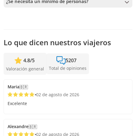
¿Se necesita un mínimo de personas?
mayor anticipación posible para asegurar los cupos.
Se necesita un mínimo de 2 personas para confirmar el
servicio. En caso de no alcanzar este número, te vamos a
ofrecer las fechas más cercanas disponibles o la devolución
completa. Mientras antes hagas la reserva, más tiempo
tenemos para sumar pasajeros y confirmar la salida.
Lo que dicen nuestros viajeros
4.8
/
5
5207
Total de opiniones
Valoración general
Maria
🇧🇷
02 de agosto de 2026
Excelente
Alexandre
🇧🇷
02 de agosto de 2026