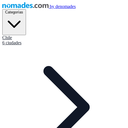
by
denomades
Categorías
Chile
6 ciudades