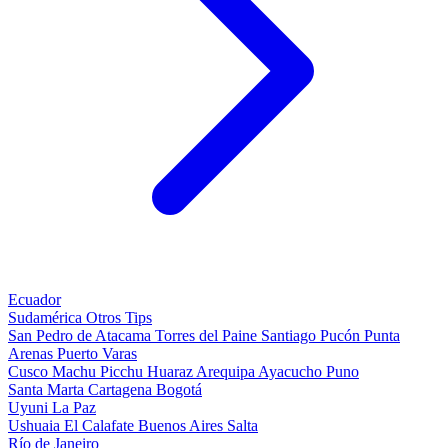
Ecuador
Sudamérica
Otros
Tips
San Pedro de Atacama
Torres del Paine
Santiago
Pucón
Punta
Arenas
Puerto Varas
Cusco
Machu Picchu
Huaraz
Arequipa
Ayacucho
Puno
Santa Marta
Cartagena
Bogotá
Uyuni
La Paz
Ushuaia
El Calafate
Buenos Aires
Salta
Río de Janeiro