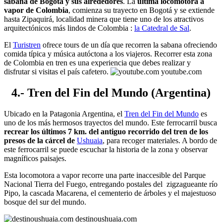
sabana de Bogotá y sus alrededores
. La
última locomotora a
vapor de Colombia
, comienza su trayecto en Bogotá y se extiende
hasta Zipaquirá, localidad minera que tiene uno de los atractivos
arquitectónicos más lindos de Colombia :
la Catedral de Sal
.
El
Turistren
ofrece tours de un día que recorren la sabana ofreciendo
comida típica y música autóctona a los viajeros. Recorrer esta zona
de Colombia en tren es una experiencia que debes realizar y
disfrutar si visitas el país cafetero.
youtube.com
4.- Tren del Fin del Mundo (Argentina)
Ubicado en la Patagonia Argentina, el
Tren del Fin del Mundo
es
uno de los más hermosos trayectos del mundo. Este ferrocarril busca
recrear los últimos 7 km. del antiguo recorrido del tren de los
presos de la cárcel de
Ushuaia
, para recoger materiales. A bordo de
este ferrocarril se puede escuchar la historia de la zona y observar
magníficos paisajes.
Esta locomotora a vapor recorre una parte inaccesible del Parque
Nacional Tierra del Fuego, entregando postales del zigzagueante río
Pipo, la cascada Macarena, el cementerio de árboles y el majestuoso
bosque del sur del mundo.
destinoushuaia.com