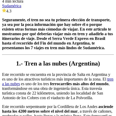
4 min lectura
Sudamérica
4.3
Seguramente, el tren no sea tu primera elección de transporte,
ya sea por la poca información que hay sobre él o porque
existen otras formas más cómodas de viajar. En este artículo te
mostramos por qué deberías viajar más en tren y añadirlo a tus
itinerarios de viaje. Desde el Serra Verde Express en Brasil
hasta el recorrido del Fin del mundo en Argentina, te
presentamos los 7 viajes en tren más lindos de Sudamérica.
1.- Tren a las nubes (Argentina)
Este recorrido se encuentra en la provincia de Salta en Argentina y
es uno de los atractivos turísticos más importantes de la zona. El
tren
a las nubes
es uno de los tres
ferrocarriles más altos del mundo
,
tranformándose en una obra de ingeniería única. Esta travesía
turística consta de 22 kilómetros, uniendo las localidad de San
Antonio de los Cobres con el viaducto de La Polvorilla.
Este recorrido serpenteante por la Cordillera de Los Andes
asciende
hasta los 4200 metros sobre el nivel del mar
, a través de cañones,
quebradas y valles, hasta llegar a la mágica Puna. Este ferrocarril es