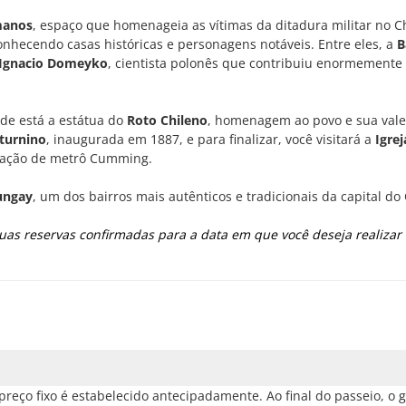
manos
, espaço que homenageia as vítimas da ditadura militar no Ch
nhecendo casas históricas e personagens notáveis. Entre eles, a
B
Ignacio Domeyko
, cientista polonês que contribuiu enormemente
nde está a estátua do
Roto Chileno
, homenagem ao povo e sua vale
aturnino
, inaugurada em 1887, e para finalizar, você visitará a
Igrej
stação de metrô Cumming.
ungay
, um dos bairros mais autênticos e tradicionais da capital do 
as reservas confirmadas para a data em que você deseja realizar 
eço fixo é estabelecido antecipadamente. Ao final do passeio, o 