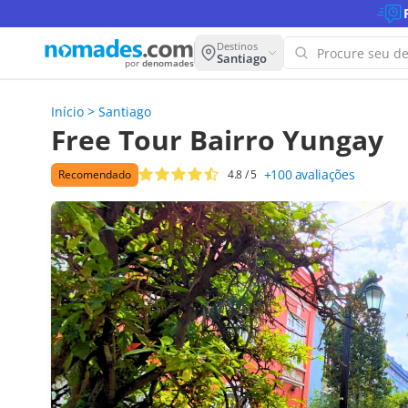
Destinos
Santiago
por
denomades
Início
>
Santiago
Ops! Nã
Free Tour Bairro Yungay
esta bu
+100
avaliações
Recomendado
4.8
/ 5
Tente outr