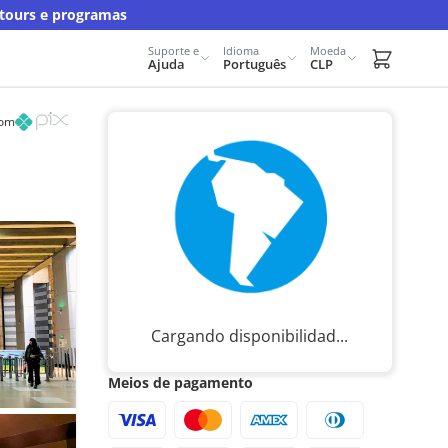
 tours e programas
Suporte e
Idioma
Moeda
Carrito d
Ajuda
Português
CLP
com
Cargando disponibilidad...
Meios de pagamento