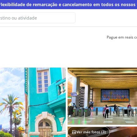
Flexibilidade de remarcação e cancelamento em todos os nossos
Pague em reais 
o encontramos resultados para
sca
a palavra-chave
Ver más fotos (
3
)