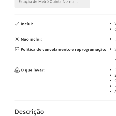
Estação de Metrô Quinta Normal
.
Inclui:
Não inclui:
Política de cancelamento e reprogramação:
Se você cancelar sua reserva até 24 horas antes d
O que levar:
Descrição