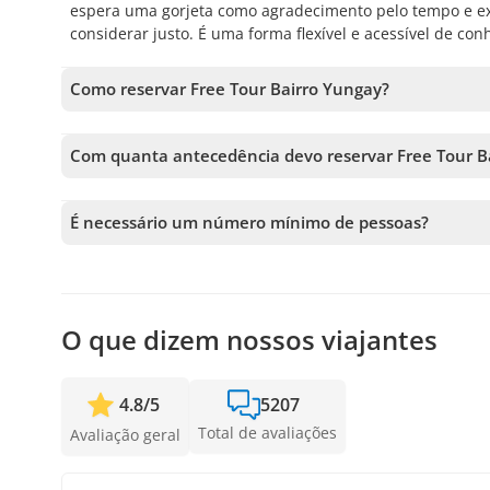
espera uma gorjeta como agradecimento pelo tempo e exp
considerar justo. É uma forma flexível e acessível de co
Como reservar Free Tour Bairro Yungay?
Para reservar Free Tour Bairro Yungay, você deve escolhe
tours antes de confirmar sua reserva.
Com quanta antecedência devo reservar Free Tour B
Aceitamos reservas até 1 dias de antecedência, sujeito 
garantir sua vaga.
É necessário um número mínimo de pessoas?
É necessário um mínimo de 1 pessoas para confirmar o s
próximas disponíveis ou o reembolso total. Quanto antes
confirmar a saída.
O que dizem nossos viajantes
4.8
/
5
5207
Total de avaliações
Avaliação geral