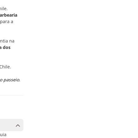
ile.
arbearia
 para a
ntia na
a dos
Chile.
o passeio.
guia