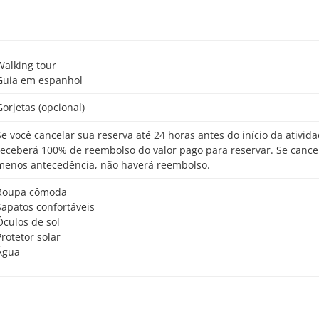
Walking tour
Guia em espanhol
Gorjetas (opcional)
o início da atividade,
receberá 100% de reembolso do valor pago para reservar. Se cance
menos antecedência, não haverá reembolso.
Roupa cômoda
Sapatos confortáveis
Óculos de sol
Protetor solar
Água