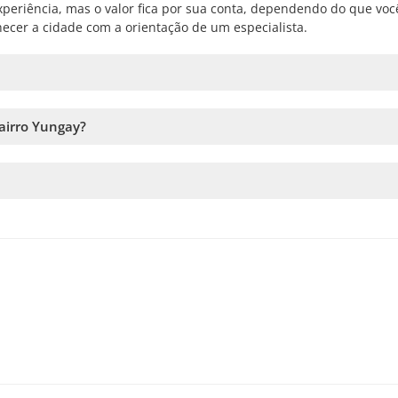
eriência, mas o valor fica por sua conta, dependendo do que voc
nhecer a cidade com a orientação de um especialista.
r a data e seguir os passos no site. No carrinho, você poderá adic
airro Yungay?
à disponibilidade. Por isso, recomendamos reservar o quanto antes
erviço. Caso esse número não seja atingido, vamos oferecer as dat
 você fizer a reserva, mais tempo vamos ter para adicionar passage