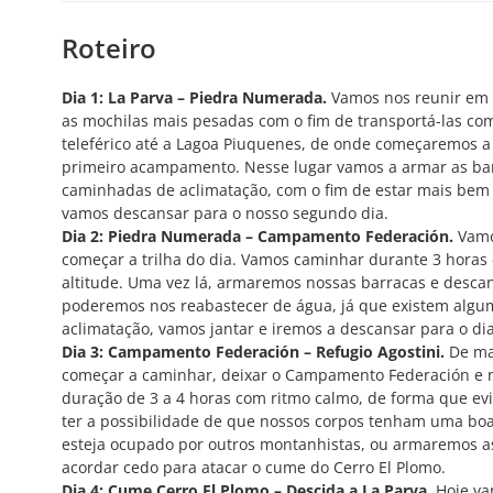
Roteiro
Dia 1: La Parva – Piedra Numerada.
Vamos nos reunir em L
as mochilas mais pesadas com o fim de transportá-las com
teleférico até a Lagoa Piuquenes, de onde começaremos a
primeiro acampamento. Nesse lugar vamos a armar as bar
caminhadas de aclimatação, com o fim de estar mais bem 
vamos descansar para o nosso segundo dia.
Dia 2: Piedra Numerada – Campamento Federación.
Vamos
começar a trilha do dia. Vamos caminhar durante 3 hora
altitude. Uma vez lá, armaremos nossas barracas e desca
poderemos nos reabastecer de água, já que existem algum
aclimatação, vamos jantar e iremos a descansar para o dia
Dia 3: Campamento Federación – Refugio Agostini.
De ma
começar a caminhar, deixar o Campamento Federación e nos
duração de 3 a 4 horas com ritmo calmo, de forma que e
ter a possibilidade de que nossos corpos tenham uma boa 
esteja ocupado por outros montanhistas, ou armaremos as
acordar cedo para atacar o cume do Cerro El Plomo.
Dia 4: Cume Cerro El Plomo – Descida a La Parva.
Hoje va