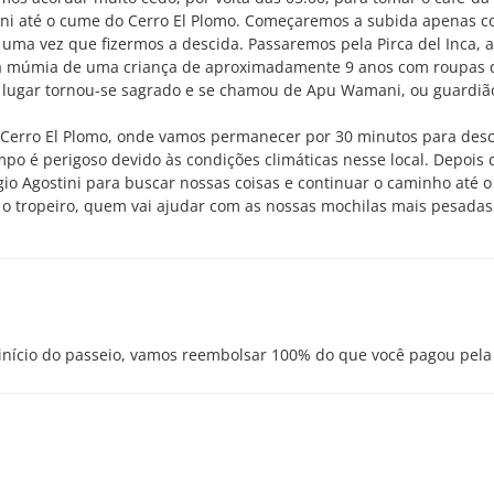
tini até o cume do Cerro El Plomo. Começaremos a subida apenas c
 uma vez que fizermos a descida. Passaremos pela Pirca del Inca, 
u a múmia de uma criança de aproximadamente 9 anos com roupas
 lugar tornou-se sagrado e se chamou de Apu Wamani, ou guardião
 Cerro El Plomo, onde vamos permanecer por 30 minutos para des
po é perigoso devido às condições climáticas nesse local. Depois 
o Agostini para buscar nossas coisas e continuar o caminho até o
tropeiro, quem vai ajudar com as nossas mochilas mais pesadas
 início do passeio, vamos reembolsar 100% do que você pagou pela