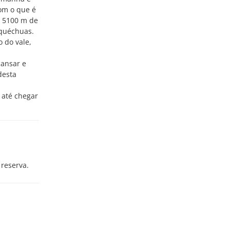
om o que é
a 5100 m de
 quéchuas.
 do vale,
cansar e
desta
 até chegar
 reserva.