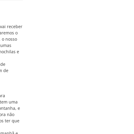
vai receber
garemos o
, o nosso
lgumas
mochilas e
 de
m de
,
ara
o tem uma
ontanha, e
ora não
os ter que
a-manhã e