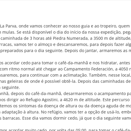
a Parva, onde vamos conhecer ao nosso guia e ao tropeiro, quem 
 mulas. Se está disponível o dia do início da nossa expedição, pe
 caminhada de 3 horas até Piedra Numerada, a 3500 m de altitude
racas, vamos ter o almoço e descansaremos, para depois fazer a
preparados para o dia seguinte. Depois do jantar, armaremos as 
 acordar cedo para tomar o café-da-manhã e nos hidratar, antes
s com ritmo normal até chegar ao Campamento Federación, a 4050 
nsaremos, para continuar com a aclimatação. Também, nesse local
as geleiras de onde é possível obtê-la. Depois das caminhadas de
 seguinte.
nhã, depois do café-da-manhã, desarmaremos o acampamento p
 dirigir ao Refugio Agostini, a 4620 m de altitude. Este percurs
vitemos os sintomas da doença de altura ou da doença aguda de m
adaptação à altura. No refúgio, vamos ter a opção de usá-lo, emb
 barracas. Esse dia vamos dormir cedo, já que o dia seguinte vam
mos acordar muito cedo, por volta das 05:00, para tomar o café-d