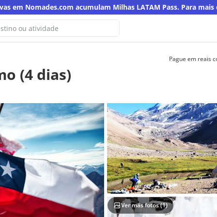
rvas em Nomades.com acumulam Milhas LATAM Pass. Para mais de
Pague em reais 
o encontramos resultados para
o (4 dias)
sca
a palavra-chave
Ver más fotos (
1
)