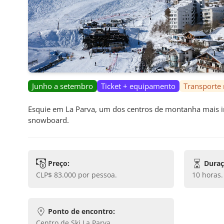
Junho a setembro
Ticket + equipamento
Transporte 
Esquie em La Parva, um dos centros de montanha mais imp
snowboard.
Preço:
Duraç
CLP$ 83.000
por pessoa.
10 horas
.
Ponto de encontro:
Centro de Ski La Parva
.