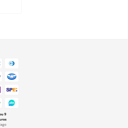
ou 9
uros
Pago