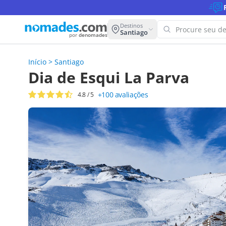
Destinos
Santiago
por
denomades
Início
>
Santiago
Ops! Nã
Dia de Esqui La Parva
esta bu
+100
avaliações
4.8
/ 5
Tente outr