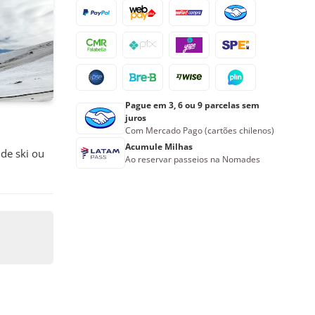
23
24
25
26
27
28
29
30
31
1
2
3
4
5
Reserve agora
Pague em 3, 6 ou 9 parcelas sem
juros
Com Mercado Pago (cartões chilenos)
Acumule Milhas
de ski ou
Ao reservar passeios na Nomades