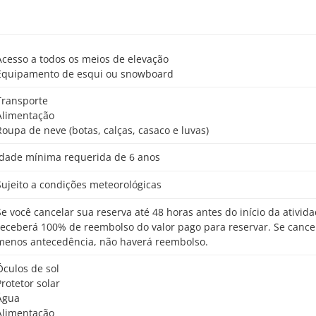
Acesso a todos os meios de elevação
Equipamento de esqui ou snowboard
Transporte
Alimentação
Roupa de neve (botas, calças, casaco e luvas)
Idade mínima requerida de 6 anos
Sujeito a condições meteorológicas
o início da atividade,
receberá 100% de reembolso do valor pago para reservar. Se cance
menos antecedência, não haverá reembolso.
Óculos de sol
Protetor solar
Água
Alimentação