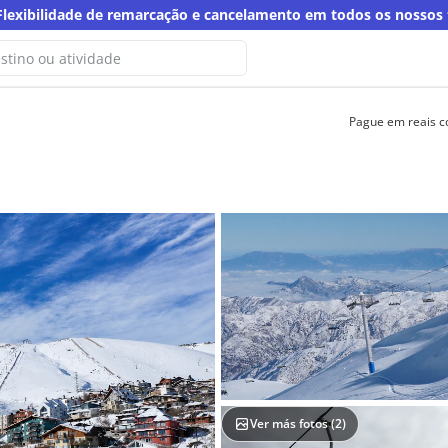
Flexibilidade de remarcação e cancelamento em todos os nossos
Pague em reais 
o encontramos resultados para
sca
a palavra-chave
Ver más fotos (
2
)