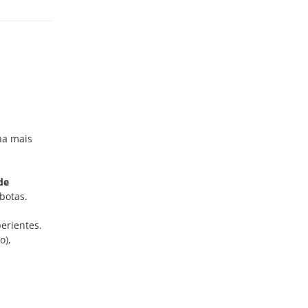
ha mais
de
botas.
erientes.
o),