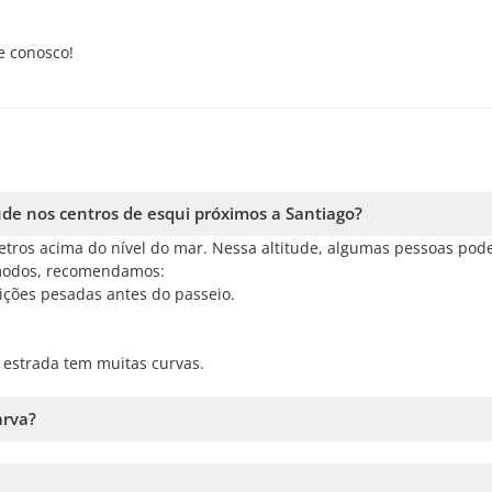
e conosco!
ude nos centros de esqui próximos a Santiago?
metros acima do nível do mar. Nessa altitude, algumas pessoas pod
cômodos, recomendamos:
eições pesadas antes do passeio.
 a estrada tem muitas curvas.
arva?
ividade escolhida, seja
esqui
ou
snowboard
. Isso significa que, se
ões, e se optar por snowboard, receberá a prancha e as botas.