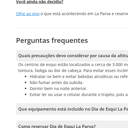
Você ainda não decidiu?
Olhe ao vivo
o que está acontecendo em La Parva e reserv
Perguntas frequentes
Quais precauções devo considerar por causa da altit
Os centros de esqui estão localizados a cerca de 3.000 
tontura, fadiga ou dor de cabeça. Para evitar esses in
Hidratar-se bem e evitar bebidas alcoólicas ou ref
Não fumar antes da subida.
Dormir bem na noite anterior.
Evitar ler ou usar o celular durante o trajeto, pois
Que equipamento está incluído no Dia de Esqui La P
O tour inclui o equipamento técnico necessário para a at
escolher a opção de esqui, receberá esquis, botas e bast
Como reservar Dia de Esqui La Parva?