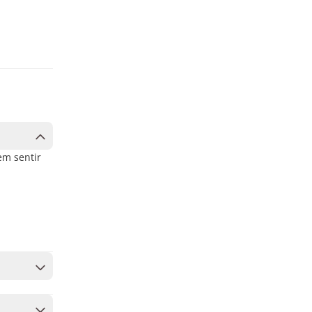
em sentir
 você