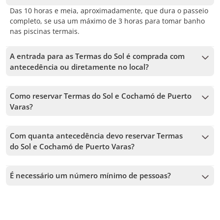
Das 10 horas e meia, aproximadamente, que dura o passeio
completo, se usa um máximo de 3 horas para tomar banho
nas piscinas termais.
A entrada para as Termas do Sol é comprada com
antecedência ou diretamente no local?
Você pode comprar a entrada para as Termas do Sol
diretamente na bilheteria ou reservá-la com pelo menos 24
Como reservar Termas do Sol e Cochamó de Puerto
horas de antecedência no
Varas?
https://termasdelsol.com/collections/entradas
para um dos
Para reservar Termas do Sol e Cochamó de Puerto Varas,
horários disponíveis: 10:30 ou 14:30.
você deve escolher a data e seguir os passos no site. No
Com quanta antecedência devo reservar Termas
carrinho, você poderá adicionar mais tours antes de
do Sol e Cochamó de Puerto Varas?
confirmar sua reserva.
Aceitamos reservas até 1 dias de antecedência, sujeito à
disponibilidade. Por isso, recomendamos reservar o quanto
É necessário um número mínimo de pessoas?
antes para garantir sua vaga.
É necessário um mínimo de 4 pessoas para confirmar o
serviço. Caso esse número não seja atingido, vamos oferecer
as datas mais próximas disponíveis ou o reembolso total.