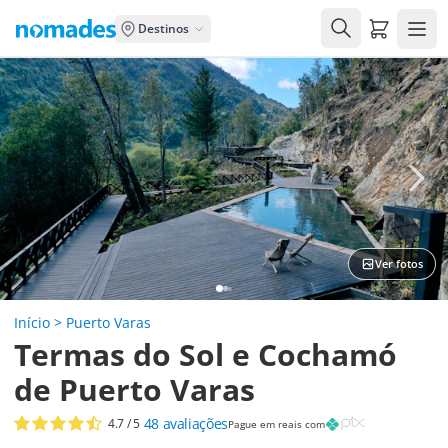
Carrito de
Destinos
Ver fotos
Início
>
Puerto Varas
Termas do Sol e Cochamó
de Puerto Varas
48
avaliações
4.7
/ 5
Pague em reais com