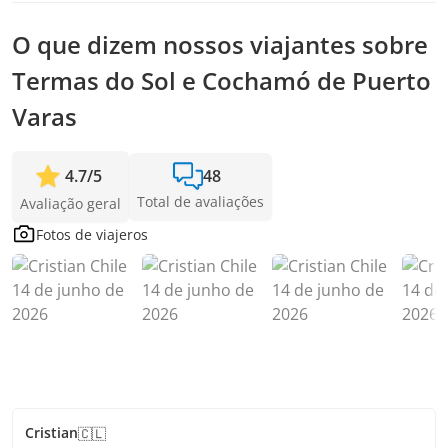
Quanto antes você fizer a reserva, mais tempo vamos ter
para adicionar passageiros e confirmar a saída.
O que dizem nossos viajantes sobre
Termas do Sol e Cochamó de Puerto
Varas
4.7
/
5
48
Total de avaliações
Avaliação geral
Fotos de viajeros
Cristian
🇨🇱