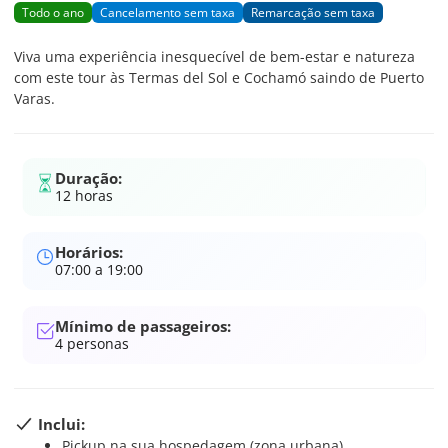
Todo o ano
Cancelamento sem taxa
Remarcação sem taxa
Viva uma experiência inesquecível de bem-estar e natureza
com este tour às Termas del Sol e Cochamó saindo de Puerto
Varas.
Duração:
12 horas
Horários:
07:00 a 19:00
Mínimo de passageiros:
4
personas
Inclui:
Pickup na sua hospedagem (zona urbana)