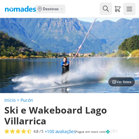
Carrito de
Destinos
Ver fotos
Início
>
Pucón
Ski e Wakeboard Lago
Villarrica
+100
avaliações
4.8
/ 5
Pague em reais com