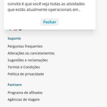
convite é que você veja todas as atividades
Parceria LATAM Pass
que estão atualmente operacionais em
.
Empregos
Blog
Fechar
Facebook
Instagram
TikTok
Suporte
Perguntas frequentes
Alterações ou cancelamentos
Sugestões e reclamações
Termos e Condições
Política de privacidade
Partners
Programa de afiliados
Agências de Viagem