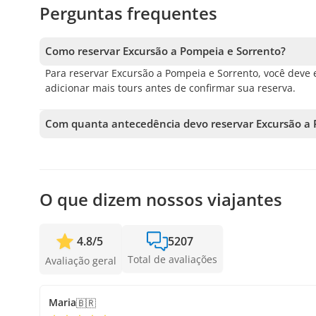
Perguntas frequentes
Como reservar Excursão a Pompeia e Sorrento?
Para reservar Excursão a Pompeia e Sorrento, você deve e
adicionar mais tours antes de confirmar sua reserva.
Com quanta antecedência devo reservar Excursão a 
Aceitamos reservas até 1 dias de antecedência, sujeito 
garantir sua vaga.
O que dizem nossos viajantes
4.8
/
5
5207
Total de avaliações
Avaliação geral
Maria
🇧🇷