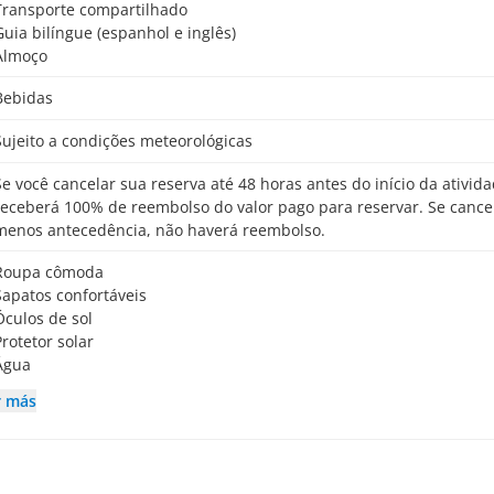
Transporte compartilhado
Guia bilíngue (espanhol e inglês)
Almoço
Bebidas
Sujeito a condições meteorológicas
o início da atividade,
receberá 100% de reembolso do valor pago para reservar. Se cance
menos antecedência, não haverá reembolso.
Roupa cômoda
Sapatos confortáveis
Óculos de sol
Protetor solar
Água
r más