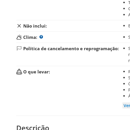
Não inclui:
Clima:
Política de cancelamento e reprogramação:
Se você cancelar sua reserva até 48 horas antes d
O que levar:
Ve
Descrição