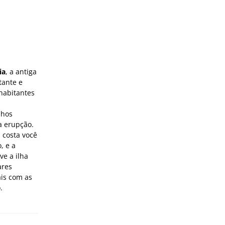
ia
, a antiga
tante e
habitantes
nhos
a erupção.
 costa você
, e a
ve a ilha
ares
ais com as
.