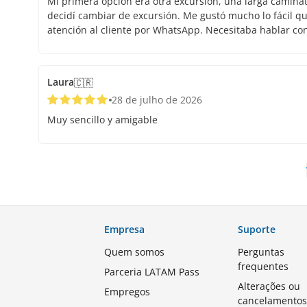
Mi primera opción era otra excursión, una larga caminata.
decidí cambiar de excursión. Me gustó mucho lo fácil que
atención al cliente por WhatsApp. Necesitaba hablar co
Laura
🇨🇷
28 de julho de 2026
Muy sencillo y amigable
Empresa
Suporte
Quem somos
Perguntas
frequentes
Parceria LATAM Pass
Alterações ou
Empregos
cancelamento