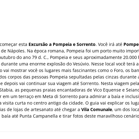
 começar esta
Excursão a Pompeia e Sorrento
. Você irá até
Pompe
o de Nápoles. Na época romana, Pompeia foi um porto muito impor
 outubro do ano 79 d. C., Pompeia e seus aproximadamente 20.000 
 durante uma enorme explosão do Vesúvio. Nesse local você terá a
co vai mostrar você os lugares mais fascinantes como o Foro, os ba
o dos corpos das pessoas Pompeia sepultadas pelas cinzas durante 
e depois vai continuar sua viagem até Sorrento. Nesta viagem pela
Stabia, as pequenas praias encantadoras de Vico Equense e Seiano
 em um terraço em Meta di Sorrento para admirar a baía e inclusi
visita curta no centro antigo da cidade. O guia vai explicar os lug
s de lojas de artesanato até chegar a
Vila Comunale
, um dos loc
 baía até Punta Campanella e tirar fotos deste maravilhoso cenário