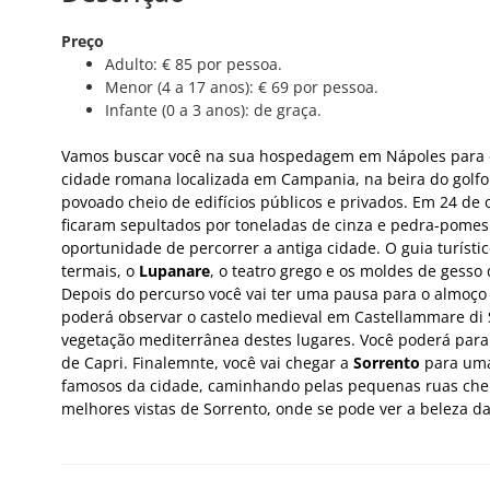
Preço
Adulto: € 85 por pessoa.
Menor (4 a 17 anos): € 69 por pessoa.
Infante (0 a 3 anos): de graça.
Vamos buscar você na sua hospedagem em Nápoles para
cidade romana localizada em Campania, na beira do golf
povoado cheio de edifícios públicos e privados. Em 24 de
ficaram sepultados por toneladas de cinza e pedra-pomes
oportunidade de percorrer a antiga cidade. O guia turísti
termais, o
Lupanare
, o teatro grego e os moldes de gess
Depois do percurso você vai ter uma pausa para o almoço 
poderá observar o castelo medieval em Castellammare di 
vegetação mediterrânea destes lugares. Você poderá parar
de Capri. Finalemnte, você vai chegar a
Sorrento
para uma 
famosos da cidade, caminhando pelas pequenas ruas cheia
melhores vistas de Sorrento, onde se pode ver a beleza da