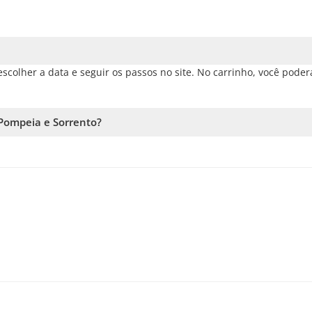
scolher a data e seguir os passos no site. No carrinho, você poder
Pompeia e Sorrento?
à disponibilidade. Por isso, recomendamos reservar o quanto antes