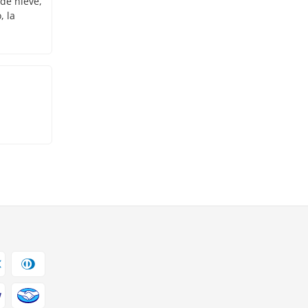
 de nieve,
, la