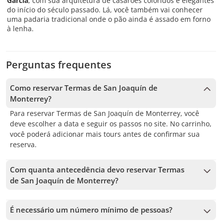
García
, com sua arquitetura de casarões coloridos e elegantes
do início do século passado. Lá, você também vai conhecer
uma padaria tradicional onde o pão ainda é assado em forno
à lenha.
Perguntas frequentes
Como reservar Termas de San Joaquín de
Monterrey?
Para reservar Termas de San Joaquín de Monterrey, você
deve escolher a data e seguir os passos no site. No carrinho,
você poderá adicionar mais tours antes de confirmar sua
reserva.
Com quanta antecedência devo reservar Termas
de San Joaquín de Monterrey?
Aceitamos reservas até 1 dias de antecedência, sujeito à
disponibilidade. Por isso, recomendamos reservar o quanto
É necessário um número mínimo de pessoas?
antes para garantir sua vaga.