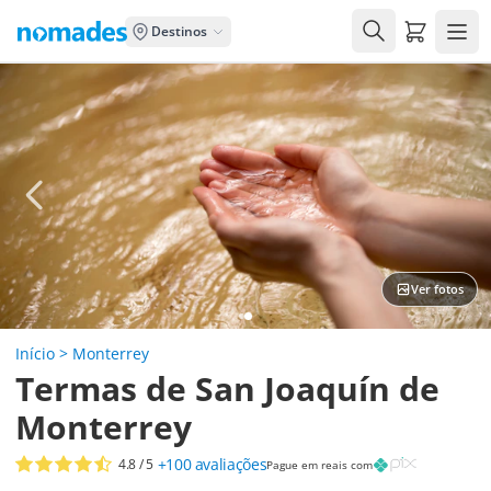
Carrito de
Destinos
Ver fotos
Início
>
Monterrey
Termas de San Joaquín de
Monterrey
+100
avaliações
4.8
/ 5
Pague em reais com