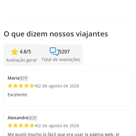
É necessário um mínimo de 2 pessoas para confirmar o
serviço. Caso esse número não seja atingido, vamos oferecer
as datas mais próximas disponíveis ou o reembolso total.
Quanto antes você fizer a reserva, mais tempo vamos ter
para adicionar passageiros e confirmar a saída.
O que dizem nossos viajantes
4.8
/
5
5207
Total de avaliações
Avaliação geral
Maria
🇧🇷
02 de agosto de 2026
Excelente
Alexandre
🇧🇷
02 de agosto de 2026
Me gustó mucho lo fácil que era usar la página web, el