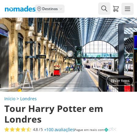
Carrito de
Destinos
Ver fotos
Início
>
Londres
Tour Harry Potter em
Londres
+100
avaliações
4.8
/ 5
Pague em reais com