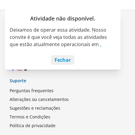
Atividade não disponível.
Empresa
Deixamos de operar essa atividade. Nosso
Quem somos
convite é que você veja todas as atividades
Parceria LATAM Pass
que estão atualmente operacionais em
.
Empregos
Blog
Fechar
Facebook
Instagram
TikTok
Suporte
Perguntas frequentes
Alterações ou cancelamentos
Sugestões e reclamações
Termos e Condições
Política de privacidade