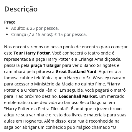
Descrição
Preço
Adulto:
£ 25 por pessoa.
Criança (7 a 15 anos): £ 15 por pessoa.
Nos encontraremos no nosso ponto de encontro para começar
este
Tour Harry Potter
. Você conhecerá o teatro onde é
representada a peça Harry Potter e a Criança Amaldiçoada,
passará pela
praça Trafalgar
para ver o Banco Gringotes e
caminhará pela pitoresca
Great Scotland Yard
. Aqui está a
famosa cabine telefônica que o Harry e o Sr. Weasley usaram
para acessar o Ministério da Magia no quinto filme, "Harry
Potter e a Ordem da Fênix". Em seguida, você pegará o metrô
para ir ao próximo destino,
Leadenhall Market
, um mercado
emblemático que deu vida ao famoso Beco Diagonal em
"Harry Potter e a Pedra Filosofal". É aqui que o jovem bruxo
adquire sua varinha e o resto dos livros e materiais para suas
aulas em Hogwarts. Além disso, esta rua é reconhecida na
saga por abrigar um conhecido pub mágico chamado "O