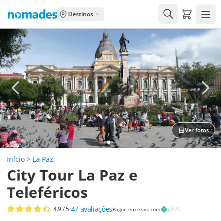
Carrito de
Destinos
Ver fotos
Início
>
La Paz
City Tour La Paz e
Teleféricos
47
avaliações
4.9
/ 5
Pague em reais com