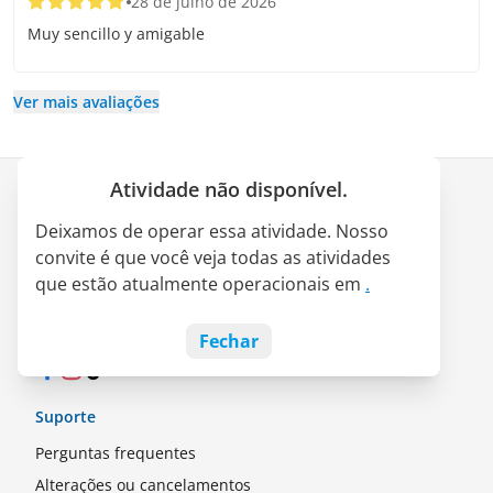
28 de julho de 2026
Muy sencillo y amigable
Ver mais avaliações
Atividade não disponível.
Empresa
Deixamos de operar essa atividade. Nosso
Quem somos
convite é que você veja todas as atividades
Parceria LATAM Pass
que estão atualmente operacionais em
.
Empregos
Blog
Fechar
Facebook
Instagram
TikTok
Suporte
Perguntas frequentes
Alterações ou cancelamentos