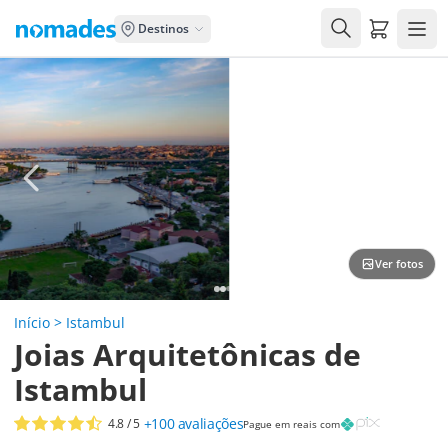
Carrito de
Destinos
Ver fotos
Início
>
Istambul
Joias Arquitetônicas de
Istambul
+100
avaliações
4.8
/ 5
Pague em reais com