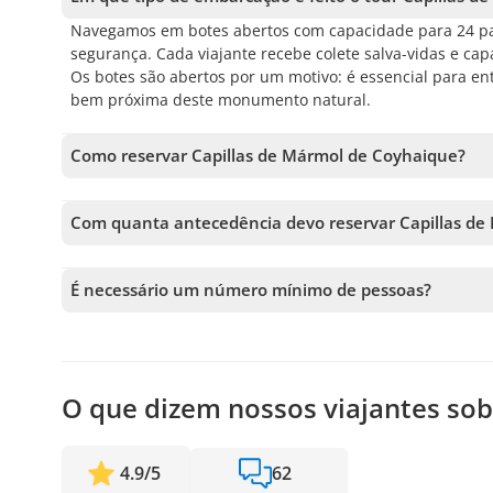
Navegamos em botes abertos com capacidade para 24 pas
segurança. Cada viajante recebe colete salva-vidas e c
Os botes são abertos por um motivo: é essencial para e
bem próxima deste monumento natural.
Como reservar Capillas de Mármol de Coyhaique?
Para reservar Capillas de Mármol de Coyhaique, você deve
adicionar mais tours antes de confirmar sua reserva.
Com quanta antecedência devo reservar Capillas de
Aceitamos reservas até 1 dias de antecedência, sujeito 
garantir sua vaga.
É necessário um número mínimo de pessoas?
É necessário um mínimo de 6 pessoas para confirmar o s
próximas disponíveis ou o reembolso total. Quanto antes
confirmar a saída.
O que dizem nossos viajantes so
4.9
/
5
62