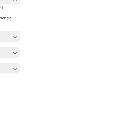
 e
riência
derá
 para
as mais
iros e