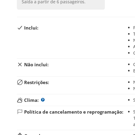
Saída a partir de
6
passageiros.
Inclui:
Não inclui:
Restrições:
Clima:
Política de cancelamento e reprogramação:
Se você cancelar sua reserva até 5 dias antes do iníci