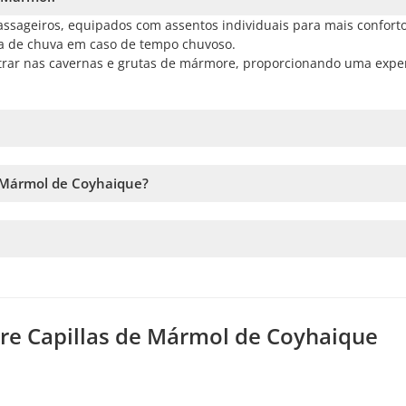
sageiros, equipados com assentos individuais para mais conforto
apa de chuva em caso de tempo chuvoso.
ntrar nas cavernas e grutas de mármore, proporcionando uma expe
 escolher a data e seguir os passos no site. No carrinho, você po
 Mármol de Coyhaique?
à disponibilidade. Por isso, recomendamos reservar o quanto antes
erviço. Caso esse número não seja atingido, vamos oferecer as dat
 você fizer a reserva, mais tempo vamos ter para adicionar passage
bre Capillas de Mármol de Coyhaique