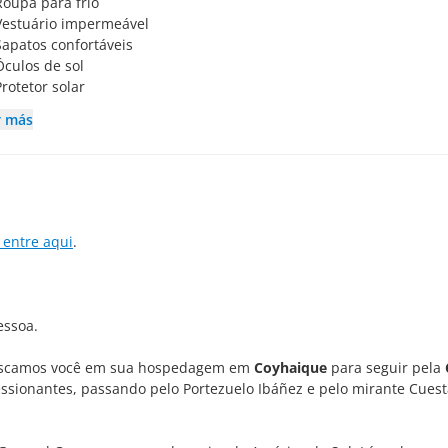
Roupa para frio
Vestuário impermeável
Sapatos confortáveis
Óculos de sol
Protetor solar
r más
 entre aqui
.
essoa.
buscamos você em sua hospedagem em
Coyhaique
para seguir pela
essionantes, passando pelo Portezuelo Ibáñez e pelo mirante Cuest