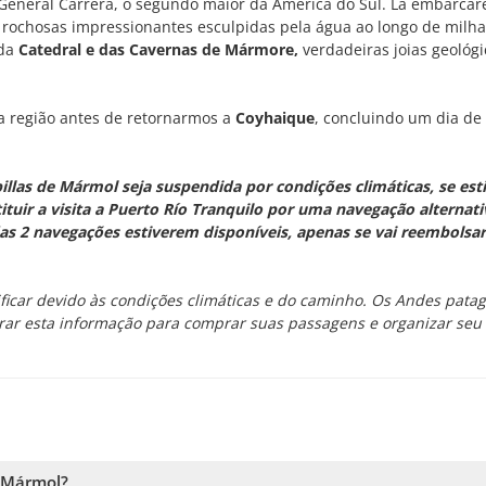
 General Carrera, o segundo maior da América do Sul. Lá embarca
rochosas impressionantes esculpidas pela água ao longo de milha
da
Catedral e das Cavernas de Mármore,
verdadeiras joias geológi
a região antes de retornarmos a
Coyhaique
, concluindo um dia de
llas de Mármol seja suspendida por condições climáticas, se est
tuir a visita a Puerto Río Tranquilo por uma navegação alternativ
 2 navegações estiverem disponíveis, apenas se vai reembolsar 
ificar devido às condições climáticas e do caminho. Os Andes pata
ar esta informação para comprar suas passagens e organizar seu r
e Mármol?