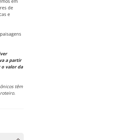
remos em
res de
cas e
 paisagens
iver
a a partir
o valor da
gônicos têm
oteiro.