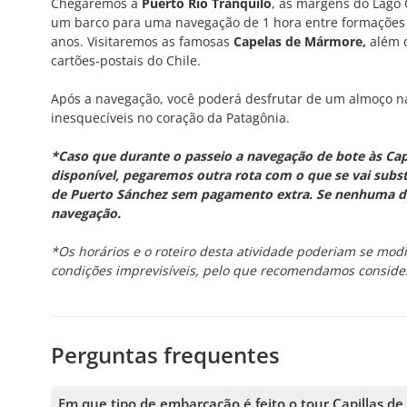
Chegaremos a
Puerto Río Tranquilo
, às margens do Lago
um barco para uma navegação de 1 hora entre formações 
anos. Visitaremos as famosas
Capelas de Mármore,
além 
cartões-postais do Chile.
Após a navegação, você poderá desfrutar de um almoço n
inesquecíveis no coração da Patagônia.
*Caso que durante o passeio a navegação de bote às Capi
disponível, pegaremos outra rota com o que se vai substi
de Puerto Sánchez sem pagamento extra. Se nenhuma das
navegação.
*Os horários e o roteiro desta atividade poderiam se mod
condições imprevisíveis, pelo que recomendamos consider
Perguntas frequentes
Em que tipo de embarcação é feito o tour Capillas d