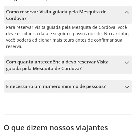
Como reservar Visita guiada pela Mesquita de
Córdova?
Para reservar Visita guiada pela Mesquita de Córdova, você
deve escolher a data e seguir os passos no site. No carrinho,
você poderá adicionar mais tours antes de confirmar sua
reserva.
Com quanta antecedência devo reservar Visita
guiada pela Mesquita de Córdova?
Aceitamos reservas até 1 dias de antecedência, sujeito à
disponibilidade. Por isso, recomendamos reservar o quanto
É necessário um número mínimo de pessoas?
antes para garantir sua vaga.
É necessário um mínimo de 4 pessoas para confirmar o
serviço. Caso esse número não seja atingido, vamos oferecer
as datas mais próximas disponíveis ou o reembolso total.
Quanto antes você fizer a reserva, mais tempo vamos ter
para adicionar passageiros e confirmar a saída.
O que dizem nossos viajantes