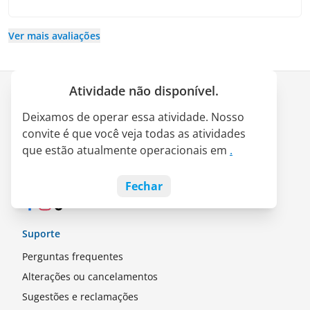
Ver mais avaliações
Atividade não disponível.
Empresa
Deixamos de operar essa atividade. Nosso
Quem somos
convite é que você veja todas as atividades
Parceria LATAM Pass
que estão atualmente operacionais em
.
Empregos
Blog
Fechar
Facebook
Instagram
TikTok
Suporte
Perguntas frequentes
Alterações ou cancelamentos
Sugestões e reclamações