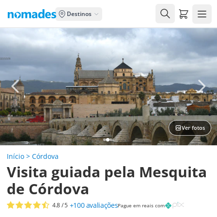
Carrito de
Destinos
Ver fotos
Início
>
Córdova
Visita guiada pela Mesquita
de Córdova
+100
avaliações
4.8
/ 5
Pague em reais com