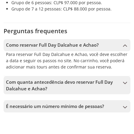
Grupo de 6 pessoas: CLP$ 97.000 por pessoa.
Grupo de 7 a 12 pessoas: CLP$ 88.000 por pessoa.
Perguntas frequentes
Como reservar Full Day Dalcahue e Achao?
Para reservar Full Day Dalcahue e Achao, você deve escolher
a data e seguir os passos no site. No carrinho, você poderá
adicionar mais tours antes de confirmar sua reserva.
Com quanta antecedência devo reservar Full Day
Dalcahue e Achao?
Aceitamos reservas até 1 dias de antecedência, sujeito à
disponibilidade. Por isso, recomendamos reservar o quanto
É necessário um número mínimo de pessoas?
antes para garantir sua vaga.
É necessário um mínimo de 2 pessoas para confirmar o
serviço. Caso esse número não seja atingido, vamos oferecer
as datas mais próximas disponíveis ou o reembolso total.