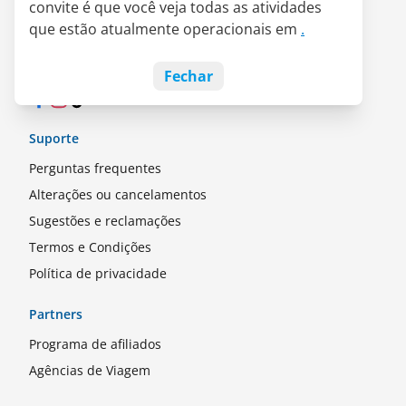
convite é que você veja todas as atividades
Parceria LATAM Pass
que estão atualmente operacionais em
.
Empregos
Blog
Fechar
Facebook
Instagram
TikTok
Suporte
Perguntas frequentes
Alterações ou cancelamentos
Sugestões e reclamações
Termos e Condições
Política de privacidade
Partners
Programa de afiliados
Agências de Viagem