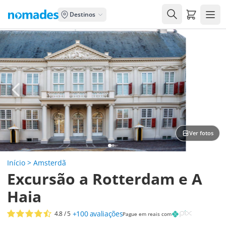
Carrito de
Destinos
Ver fotos
Início
>
Amsterdã
Excursão a Rotterdam e A
Haia
+100
avaliações
4.8
/ 5
Pague em reais com