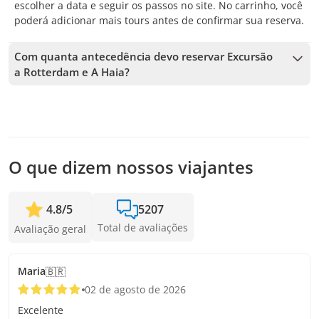
escolher a data e seguir os passos no site. No carrinho, você
poderá adicionar mais tours antes de confirmar sua reserva.
Com quanta antecedência devo reservar Excursão
a Rotterdam e A Haia?
Aceitamos reservas até 1 dias de antecedência, sujeito à
disponibilidade. Por isso, recomendamos reservar o quanto
antes para garantir sua vaga.
O que dizem nossos viajantes
4.8
/
5
5207
Total de avaliações
Avaliação geral
Maria
🇧🇷
02 de agosto de 2026
Excelente