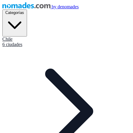
by
denomades
Categorías
Chile
6 ciudades