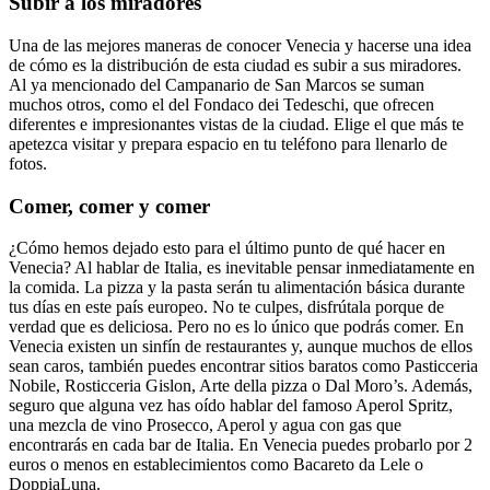
Subir a los miradores
Una de las mejores maneras de conocer Venecia y hacerse una idea
de cómo es la distribución de esta ciudad es subir a sus miradores.
Al ya mencionado del Campanario de San Marcos se suman
muchos otros, como el del Fondaco dei Tedeschi, que ofrecen
diferentes e impresionantes vistas de la ciudad. Elige el que más te
apetezca visitar y prepara espacio en tu teléfono para llenarlo de
fotos.
Comer, comer y comer
¿Cómo hemos dejado esto para el último punto de qué hacer en
Venecia? Al hablar de Italia, es inevitable pensar inmediatamente en
la comida. La pizza y la pasta serán tu alimentación básica durante
tus días en este país europeo. No te culpes, disfrútala porque de
verdad que es deliciosa. Pero no es lo único que podrás comer. En
Venecia existen un sinfín de restaurantes y, aunque muchos de ellos
sean caros, también puedes encontrar sitios baratos como Pasticceria
Nobile, Rosticceria Gislon, Arte della pizza o Dal Moro’s.
Además,
seguro que alguna vez has oído hablar del famoso Aperol Spritz,
una mezcla de vino Prosecco, Aperol y agua con gas que
encontrarás en cada bar de Italia. En Venecia puedes probarlo por 2
euros o menos en establecimientos como Bacareto da Lele o
DoppiaLuna.