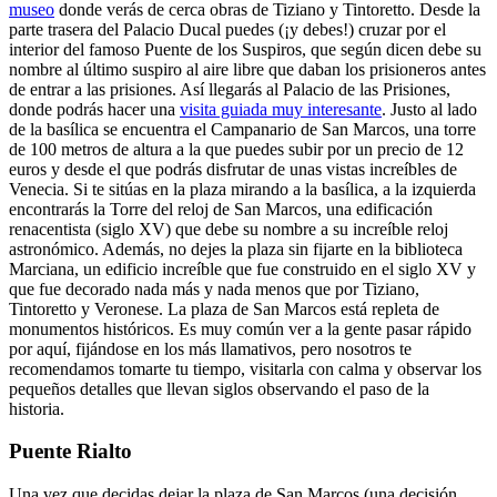
museo
donde verás de cerca obras de Tiziano y Tintoretto.
Desde la
parte trasera del Palacio Ducal puedes (¡y debes!) cruzar por el
interior del famoso Puente de los Suspiros, que según dicen debe su
nombre al último suspiro al aire libre que daban los prisioneros antes
de entrar a las prisiones. Así llegarás al Palacio de las Prisiones,
donde podrás hacer una
visita guiada muy interesante
.
Justo al lado
de la basílica se encuentra el Campanario de San Marcos, una torre
de 100 metros de altura a la que puedes subir por un precio de 12
euros y desde el que podrás disfrutar de unas vistas increíbles de
Venecia.
Si te sitúas en la plaza mirando a la basílica, a la izquierda
encontrarás la Torre del reloj de San Marcos, una edificación
renacentista (siglo XV) que debe su nombre a su increíble reloj
astronómico.
Además, no dejes la plaza sin fijarte en la biblioteca
Marciana, un edificio increíble que fue construido en el siglo XV y
que fue decorado nada más y nada menos que por Tiziano,
Tintoretto y Veronese.
La plaza de San Marcos está repleta de
monumentos históricos. Es muy común ver a la gente pasar rápido
por aquí, fijándose en los más llamativos, pero nosotros te
recomendamos tomarte tu tiempo, visitarla con calma y observar los
pequeños detalles que llevan siglos observando el paso de la
historia.
Puente Rialto
Una vez que decidas dejar la plaza de San Marcos (una decisión