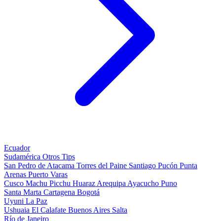
Ecuador
Sudamérica
Otros
Tips
San Pedro de Atacama
Torres del Paine
Santiago
Pucón
Punta
Arenas
Puerto Varas
Cusco
Machu Picchu
Huaraz
Arequipa
Ayacucho
Puno
Santa Marta
Cartagena
Bogotá
Uyuni
La Paz
Ushuaia
El Calafate
Buenos Aires
Salta
Río de Janeiro