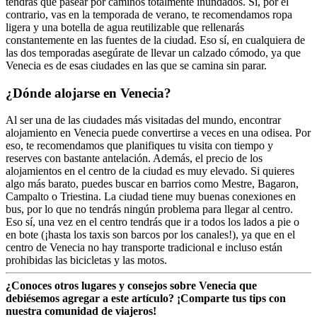
tendrás que pasear por caminos totalmente inundados. Si, por el
contrario, vas en la temporada de verano, te recomendamos ropa
ligera y una botella de agua reutilizable que rellenarás
constantemente en las fuentes de la ciudad.
Eso sí, en cualquiera de
las dos temporadas asegúrate de llevar un calzado cómodo, ya que
Venecia es de esas ciudades en las que se camina sin parar.
¿Dónde alojarse en Venecia?
Al ser una de las ciudades más visitadas del mundo, encontrar
alojamiento en Venecia puede convertirse a veces en una odisea. Por
eso, te recomendamos que planifiques tu visita con tiempo y
reserves con bastante antelación. Además, el precio de los
alojamientos en el centro de la ciudad es muy elevado. Si quieres
algo más barato, puedes buscar en barrios como Mestre, Bagaron,
Campalto o Triestina. La ciudad tiene muy buenas conexiones en
bus, por lo que no tendrás ningún problema para llegar al centro.
Eso sí, una vez en el centro tendrás que ir a todos los lados a pie o
en bote (¡hasta los taxis son barcos por los canales!), ya que en el
centro de Venecia no hay transporte tradicional e incluso están
prohibidas las bicicletas y las motos.
¿Conoces otros lugares y consejos sobre Venecia que
debiésemos agregar a este artículo? ¡Comparte tus tips con
nuestra comunidad de viajeros!