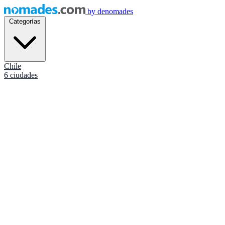
by
denomades
Categorías
Chile
6 ciudades