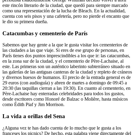
este rincón literario de la ciudad, que quedó para siempre marcado
como una representación de la lucha de Bleach. En la actualidad,
cuenta con seis pisos y una cafetería, pero no pierde el encanto que
le dio su primera dueña.
Catacumbas y cementerio de París
Sabemos que hay gente a la que le gusta visitar los cementerios de
las ciudades a las que viaje. Si eres de ese grupo de personas, en
París tienes dos puntos imprescindibles a los que ir: las catacumbas,
en la zona sur de la ciudad, y el cementerio de Père-Lachaise, al
este.
Las primeras son un auténtico laberinto subterráneo situado en
las galerías de las antiguas canteras de la ciudad y repleto de cráneos
y diversos huesos de humanos. El precio de la entrada general es de
29 euros (con audioguía) y abren de martes a domingo de 09:45 a
20:30 (las taquillas cierran a las 19:30). En cuanto al cementerio, en
Père-Lachaise hay enterradas celebridades para todos los gustos,
desde escritores como Honoré de Balzac o Molière, hasta músicos
como Édith Piaf y Jim Morrison.
La vida a orillas del Sena
¿Alguna vez te has dado cuenta de lo mucho que le gusta a los
franceses los picnics? De hecho, esta palabra viene directamente del