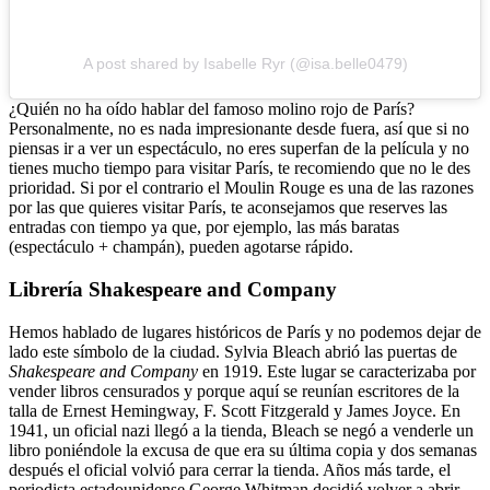
A post shared by Isabelle Ryr (@isa.belle0479)
¿Quién no ha oído hablar del famoso molino rojo de París?
Personalmente, no es nada impresionante desde fuera, así que si no
piensas ir a ver un espectáculo, no eres superfan de la película y no
tienes mucho tiempo para visitar París, te recomiendo que no le des
prioridad. Si por el contrario el Moulin Rouge es una de las razones
por las que quieres visitar París, te aconsejamos que reserves las
entradas con tiempo ya que, por ejemplo, las más baratas
(espectáculo + champán), pueden agotarse rápido.
Librería Shakespeare and Company
Hemos hablado de lugares históricos de París y no podemos dejar de
lado este símbolo de la ciudad. Sylvia Bleach abrió las puertas de
Shakespeare and Company
en 1919. Este lugar se caracterizaba por
vender libros censurados y porque aquí se reunían escritores de la
talla de Ernest Hemingway, F. Scott Fitzgerald y James Joyce. En
1941, un oficial nazi llegó a la tienda, Bleach se negó a venderle un
libro poniéndole la excusa de que era su última copia y dos semanas
después el oficial volvió para cerrar la tienda.
Años más tarde, el
periodista estadounidense George Whitman decidió volver a abrir