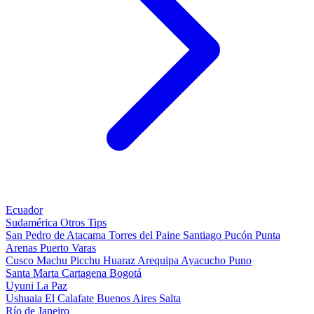
Ecuador
Sudamérica
Otros
Tips
San Pedro de Atacama
Torres del Paine
Santiago
Pucón
Punta
Arenas
Puerto Varas
Cusco
Machu Picchu
Huaraz
Arequipa
Ayacucho
Puno
Santa Marta
Cartagena
Bogotá
Uyuni
La Paz
Ushuaia
El Calafate
Buenos Aires
Salta
Río de Janeiro