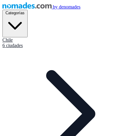
by
denomades
Categorías
Chile
6 ciudades