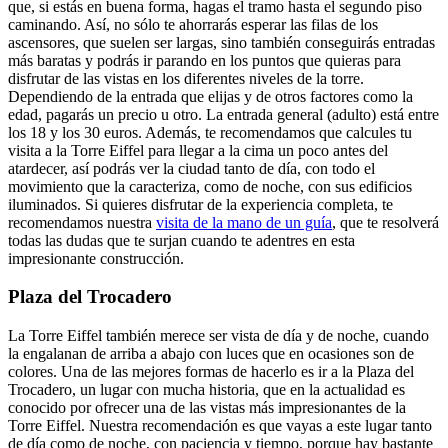
que, si estás en buena forma, hagas el tramo hasta el segundo piso
caminando. Así, no sólo te ahorrarás esperar las filas de los
ascensores, que suelen ser largas, sino también conseguirás entradas
más baratas y podrás ir parando en los puntos que quieras para
disfrutar de las vistas en los diferentes niveles de la torre.
Dependiendo de la entrada que elijas y de otros factores como la
edad, pagarás un precio u otro. La entrada general (adulto) está entre
los 18 y los 30 euros.
Además, te recomendamos que calcules tu
visita a la Torre Eiffel para llegar a la cima un poco antes del
atardecer, así podrás ver la ciudad tanto de día, con todo el
movimiento que la caracteriza, como de noche, con sus edificios
iluminados.
Si quieres disfrutar de la experiencia completa, te
recomendamos nuestra
visita de la mano de un guía
, que te resolverá
todas las dudas que te surjan cuando te adentres en esta
impresionante construcción.
Plaza del Trocadero
La Torre Eiffel también merece ser vista de día y de noche, cuando
la engalanan de arriba a abajo con luces que en ocasiones son de
colores. Una de las mejores formas de hacerlo es ir a la Plaza del
Trocadero, un lugar con mucha historia, que en la actualidad es
conocido por ofrecer una de las vistas más impresionantes de la
Torre Eiffel.
Nuestra recomendación es que vayas a este lugar tanto
de día como de noche, con paciencia y tiempo, porque hay bastante