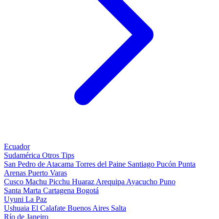
Ecuador
Sudamérica
Otros
Tips
San Pedro de Atacama
Torres del Paine
Santiago
Pucón
Punta
Arenas
Puerto Varas
Cusco
Machu Picchu
Huaraz
Arequipa
Ayacucho
Puno
Santa Marta
Cartagena
Bogotá
Uyuni
La Paz
Ushuaia
El Calafate
Buenos Aires
Salta
Río de Janeiro