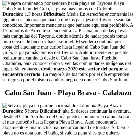
Playa
Cabo San Juan del Guía, la playa más famosa de Colombia.
Duración:
1.5 horas
Dificultad:
Media En Arrecifes encontrarás las
gigantescas piedras que hacen que los paisajes del Tayrona sean tan
conocidos. Importante mencionar que bañarse aquí está prohibido. A
15 minutos de Arrecife se encuentra La Piscina, una de las playas
más tranquilas del Tayrona, donde además de nadar podrás tomar
mini cursos de buceo y hacer snorkel. El sendero continúa por la
costa del alucinante mar caribe hasta llegar al Cabo San Juan del
Guía, la playa más famosa del Tayrona. Anteriormente era posible
realizar una caminata desde el Cabo San Juan hasta Pueblito
Charaima, para conocer cómo viven las comunidades indígenas del
lugar. Sin embargo,
desde marzo 2020 este sector del parque se
encuentra cerrado
. La mayoría de los tours por el día emprenden
su regreso por el mismo camino luego de conocer Cabo San Juan.
Cabo San Juan - Playa Brava - Calabazo
Playa Brava.
Duración:
5 horas
Dificultad:
alta Si deseas continuar la aventura,
desde el Cabo San Juan del Guía puedes continuar la caminata por
el mar caribeño hasta llegar a Playa Brava. Aquí encontrarás
alojamiento y una muchísima menor cantidad de turistas. Si bien la
playa no es apta para el baño, si vale la pena si es que quieres