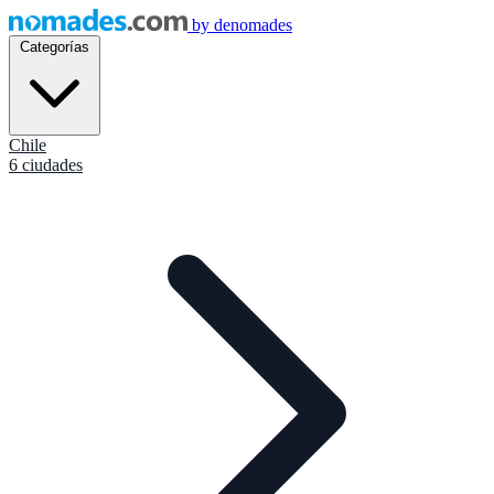
by
denomades
Categorías
Chile
6 ciudades