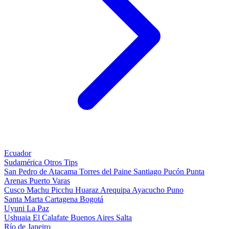
Ecuador
Sudamérica
Otros
Tips
San Pedro de Atacama
Torres del Paine
Santiago
Pucón
Punta
Arenas
Puerto Varas
Cusco
Machu Picchu
Huaraz
Arequipa
Ayacucho
Puno
Santa Marta
Cartagena
Bogotá
Uyuni
La Paz
Ushuaia
El Calafate
Buenos Aires
Salta
Río de Janeiro