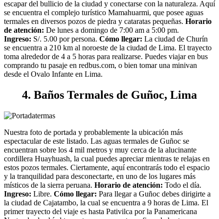
escapar del bullicio de la ciudad y conectarse con la naturaleza. Aquí
se encuentra el complejo turístico Mamahuarmi, que posee aguas
termales en diversos pozos de piedra y cataratas pequeñas.
Horario
de atención:
De lunes a domingo de 7:00 am a 5:00 pm.
Ingreso:
S/. 5.00 por persona.
Cómo llegar:
La ciudad de Churín
se encuentra a 210 km al noroeste de la ciudad de Lima. El trayecto
toma alrededor de 4 a 5 horas para realizarse. Puedes viajar en bus
comprando tu pasaje en redbus.com, o bien tomar una minivan
desde el Ovalo Infante en Lima.
4. Baños Termales de Guñoc, Lima
Nuestra foto de portada y probablemente la ubicación más
espectacular de este listado. Las aguas termales de Guñoc se
encuentran sobre los 4 mil metros y muy cerca de la alucinante
cordillera Huayhuash, la cual puedes apreciar mientras te relajas en
estos pozos termales. Ciertamente, aquí encontrarás todo el espacio
y la tranquilidad para desconectarte, en uno de los lugares más
místicos de la sierra peruana.
Horario de atención:
Todo el día.
Ingreso:
Libre.
Cómo llegar:
Para llegar a Guñoc debes dirigirte a
la ciudad de Cajatambo, la cual se encuentra a 9 horas de Lima. El
primer trayecto del viaje es hasta Pativilca por la Panamericana