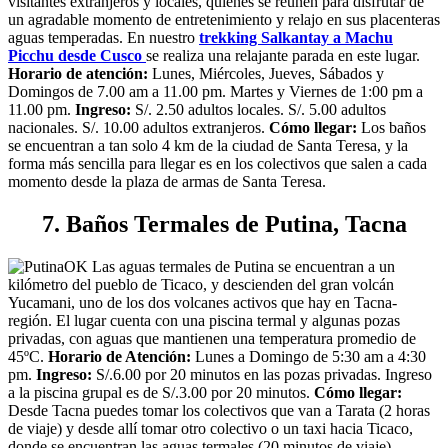
visitantes extranjeros y locales, quienes se reúnen para disfrutar de
un agradable momento de entretenimiento y relajo en sus placenteras
aguas temperadas. En nuestro
trekking Salkantay a Machu
Picchu desde Cusco
se realiza una relajante parada en este lugar.
Horario de atención:
Lunes, Miércoles, Jueves, Sábados y
Domingos de 7.00 am a 11.00 pm. Martes y Viernes de 1:00 pm a
11.00 pm.
Ingreso:
S/. 2.50 adultos locales. S/. 5.00 adultos
nacionales. S/. 10.00 adultos extranjeros.
Cómo llegar:
Los baños
se encuentran a tan solo 4 km de la ciudad de Santa Teresa, y la
forma más sencilla para llegar es en los colectivos que salen a cada
momento desde la plaza de armas de Santa Teresa.
7. Baños Termales de Putina, Tacna
Las aguas termales de Putina se encuentran a un
kilómetro del pueblo de Ticaco, y descienden del gran volcán
Yucamani, uno de los dos volcanes activos que hay en Tacna-
región. El lugar cuenta con una piscina termal y algunas pozas
privadas, con aguas que mantienen una temperatura promedio de
45ºC.
Horario de Atención:
Lunes a Domingo de 5:30 am a 4:30
pm.
Ingreso:
S/.6.00 por 20 minutos en las pozas privadas. Ingreso
a la piscina grupal es de S/.3.00 por 20 minutos.
Cómo llegar:
Desde Tacna puedes tomar los colectivos que van a Tarata (2 horas
de viaje) y desde allí tomar otro colectivo o un taxi hacia Ticaco,
donde se encuentran las aguas termales (20 minutos de viaje).