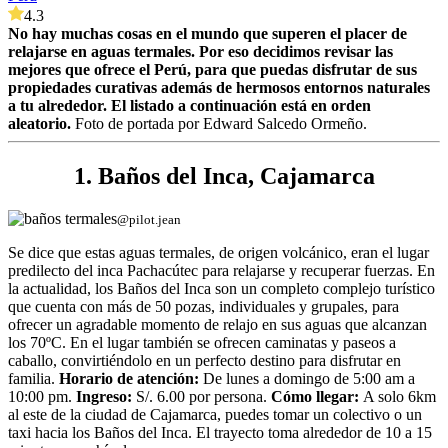
4.3
No hay muchas cosas en el mundo que superen el placer de
relajarse en aguas termales. Por eso decidimos revisar las
mejores que ofrece el Perú, para que puedas disfrutar de sus
propiedades curativas además de hermosos entornos naturales
a tu alrededor. El listado a continuación está en orden
aleatorio.
Foto de portada por Edward Salcedo Ormeño.
1. Baños del Inca, Cajamarca
@pilot.jean
Se dice que estas aguas termales, de origen volcánico, eran el lugar
predilecto del inca Pachacútec para relajarse y recuperar fuerzas. En
la actualidad, los Baños del Inca son un completo complejo turístico
que cuenta con más de 50 pozas, individuales y grupales, para
ofrecer un agradable momento de relajo en sus aguas que alcanzan
los 70ºC. En el lugar también se ofrecen caminatas y paseos a
caballo, convirtiéndolo en un perfecto destino para disfrutar en
familia.
Horario de atención:
De lunes a domingo de 5:00 am a
10:00 pm.
Ingreso:
S/. 6.00 por persona.
Cómo llegar:
A solo 6km
al este de la ciudad de Cajamarca, puedes tomar un colectivo o un
taxi hacia los Baños del Inca. El trayecto toma alrededor de 10 a 15