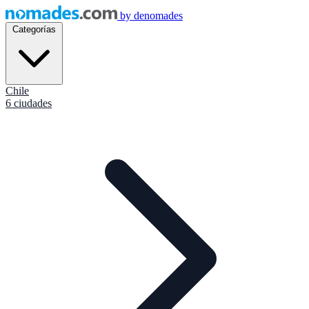
by
denomades
Categorías
Chile
6 ciudades