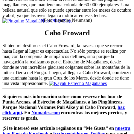
magallánicos, que mantiene una colonia de 60.000 ejemplares. Una
belleza natural que sólo se puede apreciar entre los meses de octubre
y abril, ya que las aves llegan a nidificar en esas fechas.
(Foto: Leandro Neumann)
Cabo Froward
Si bien mi destino es el Cabo Froward, la travesía que se recorre
hasta llegar al lugar es espectacular. No sólo porque se realiza por
mar, con la compañía de simpáticos delfines, sino porque la
navegación la realizamos por el Estrecho de Magallanes, desde
donde se ven increíbles glaciares colgantes sobre las montañas de la
mítica Tierra del Fuego. Luego, al llegar a Cabo Froward, comienzo
una caminata hasta la gran Cruz de los Mares, desde donde se tiene
una vista impresionante.
Si quieres más información sobre cómo reservar los tour de
Punta Arenas, al Estrecho de Magallanes, a las Pingüineras,
Parque Nacional Volcanes Pali Aike y al Cabo Froward,
haz
click aquí
. En
Nomades.com
encuentras los mejores precios, y
reservar es gratis.
¡Si te interesó este artículo regálanos un “Me Gusta” en
nuestra
Fan Page de Facebook
o
hazte seguidor en Twitter
para ser el