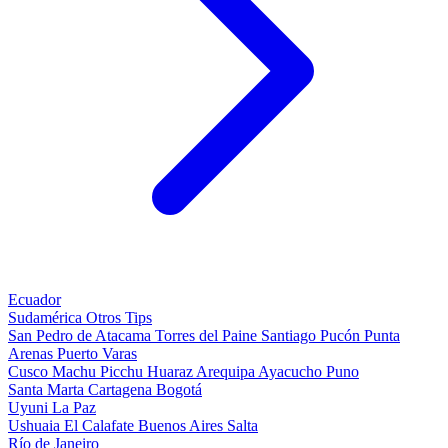
Ecuador
Sudamérica
Otros
Tips
San Pedro de Atacama
Torres del Paine
Santiago
Pucón
Punta
Arenas
Puerto Varas
Cusco
Machu Picchu
Huaraz
Arequipa
Ayacucho
Puno
Santa Marta
Cartagena
Bogotá
Uyuni
La Paz
Ushuaia
El Calafate
Buenos Aires
Salta
Río de Janeiro