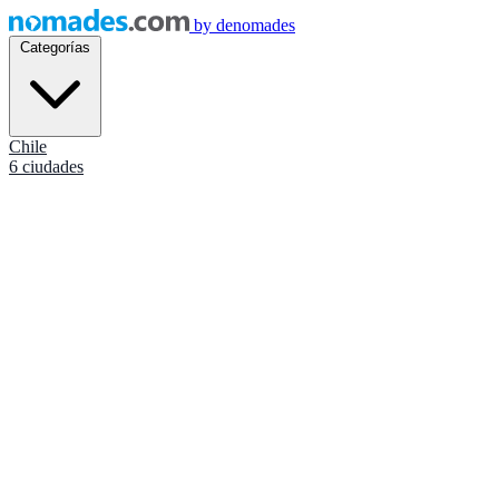
by
denomades
Categorías
Chile
6 ciudades